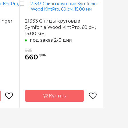
inger
21333 Спицы круговые
21348 С
Symfonie Wood KintPro, 60 см,
Symfonie
15.00 мм
15.00 м
под заказ 2-3 дня
под з
825
825
грн.
грн
660
660
Купить
KnitPro
Бренд
KnitPro
Бренд