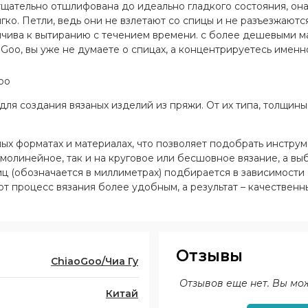
щательно отшлифована до идеально гладкого состояния, она 
гко. Петли, ведь они не взлетают со спицы и не разъезжают
ойчива к вытиранию с течением времени. с более дешевыми 
Goo, вы уже не думаете о спицах, а концентрируетесь именн
oo
для создания вязаных изделий из пряжи. От их типа, толщины 
ых форматах и материалах, что позволяет подобрать инструм
ямолинейное, так и на круговое или бесшовное вязание, а в
иц (обозначается в миллиметрах) подбирается в зависимост
 процесс вязания более удобным, а результат – качественн
Отзывы
ChiaoGoo/Чиа Гу
Отзывов еще нет. Вы мо
Китай