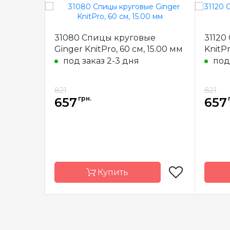
31080 Спицы круговые
31120
Ginger KnitPro, 60 см, 15.00 мм
KnitPr
под заказ 2-3 дня
под
821
821
грн.
657
657
Купить
Бренд
KnitPro
Брен