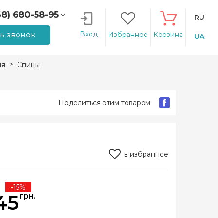
68) 680-58-95
RU
66) 207-14-90
Вход
ть звонок
Избранное
Корзина
UA
ия
Спицы
Поделиться этим товаром:
в избранное
-15%
45
грн.