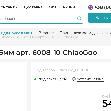
Контакты
Доставка
Опт
Акции
+38 (0
+38 (0
Заказа
Вязание
Принадлежности для вязан
ы для рукоделия
 носочные 20см 6мм арт. 6008-10 ChiaoGoo
мм арт. 6008-10 ChiaoGoo
Код товара: ChiaoGoo_6008-10
под заказ 1 день
оставить отзыв
641
5