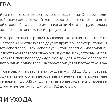
ТРА
ый из шерстяного путем горячего прессования. Он производит
свойствам схож с бумагой: хорошо режется, не сыпется, являе
й стороной, так как не имеет изнанки. Фетр для рукоделия о
ет как однотонным, так и с рисунком.
тр представлен в различных вариантах толщины, плотности и
эстера. Они отличаются друг от друга по характеристикам, 
удет использован. Так, используя чистошерстяной материал, 
достатком является сложность в уходе. Искусственный фетр
охраняет свою первозданную форму, цвет, а также обладает
материал из полиэстера. Он характеризуется плотностью, из
я в различных вариантах толщины – от 0,1 до 0,5 см. Этот к
грушкам, миниатюрным декоративным элементам и прочим мал
й вариант до 0,15 см. Если же материал будет использован 
редпочтение фетру толщиной от 0,2 до 0,5 см.
 И УХОДА