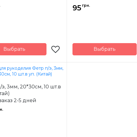
.
грн.
95
Выбрать
Выбрать
Richard
Страна-
Wernekinck
производитель
-
Нидерланды
одитель
/э, 3мм, 20*30см, 10 шт.в
тай)
заказ 2-5 дней
н.