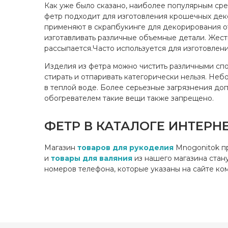
Как уже было сказано, наиболее популярным сред
фетр подходит для изготовления крошечных деко
применяют в скрапбукинге для декорирования от
изготавливать различные объемные детали. Жес
рассыпается.Часто используется для изготовлени
Изделия из фетра можно чистить различными спо
стирать и отпаривать категорически нельзя. Не
в теплой воде. Более серьезные загрязнения доп
обогревателем такие вещи также запрещено.
ФЕТР В КАТАЛОГЕ ИНТЕРН
Магазин
товаров для рукоделия
Mnogonitok пр
и
товары для валяния
из нашего магазина стан
номеров телефона, которые указаны на сайте ко