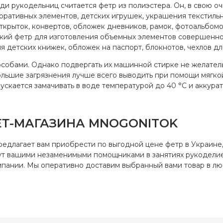
и рукодельниц считается фетр из полиэстера. Он, в свою оч
ративных элементов, детских игрушек, украшения текстильных
крыток, конвертов, обложек дневников, рамок, фотоальбомов
ткий фетр для изготовления объемных элементов совершенно
я детских книжек, обложек на паспорт, блокнотов, чехлов дл
собами. Однако подвергать их машинной стирке не желательн
большие загрязнения лучше всего выводить при помощи мягк
ускается замачивать в воде температурой до 40 °C и аккурат
ЕТ-МАГАЗИНА MNOGONITOK
едлагает вам приобрести по выгодной цене фетр в Украине, 
ут вашими незаменимыми помощниками в занятиях рукоделием
мпании. Мы оперативно доставим выбранный вами товар в лю