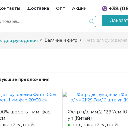
Контакты
Доставка
Опт
Акции
+38 (0
+38 (0
Заказа
Валяние и фетр
Фетр для рукоделия
ы для рукоделия
вующие предложения:
00% шерсть 1 мм. фас.
Фетр п/э,1мм,21*29,7см,10
см.
уп.(Китай)
заказ 2-5 дней
под заказ 2-5 дней