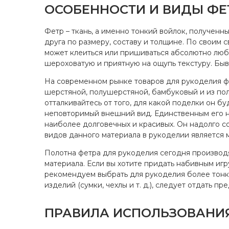
ОСОБЕННОСТИ И ВИДЫ ФЕ
Фетр – ткань, а именно тонкий войлок, полученн
друга по размеру, составу и толщине. По своим 
может клеиться или пришиваться абсолютно любо
шероховатую и приятную на ощупь текстуру. Быва
На современном рынке товаров для рукоделия фе
шерстяной, полушерстяной, бамбуковый и из поли
отталкивайтесь от того, для какой поделки он б
неповторимый внешний вид. Единственным его не
наиболее долговечных и красивых. Он надолго с
видов данного материала в рукоделии является 
Полотна фетра для рукоделия сегодня производятс
материала. Если вы хотите придать набивным и
рекомендуем выбрать для рукоделия более тонки
изделий (сумки, чехлы и т. д.), следует отдать п
ПРАВИЛА ИСПОЛЬЗОВАНИЯ