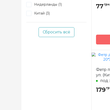
Нидерланды (1)
грн
77
Китай (3)
Сбросить всё
Бренд
Страна
произв
Фетр п
уп. (Ки
под 
гр
179