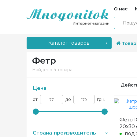
О нас
Каталог товаров
Товар
Фетр
Найдено
4 товара
Дейст
Цена
от
до
грн.
Фетр 1
20х30 
Страна-производитель
под 