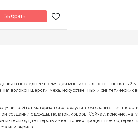
Выбрать
-
Китай
одитель
елия в последнее время для многих стал фетр – нетканый м
ния волокон шерсти, меха, искусственных и синтетических 
лучайно. Этот материал стал результатом сваливания шерсти
при создании одежды, палаток, ковров. Сейчас, конечно, на
ной материал, где шерсть имеет только процентное содержа
ера или акрила.