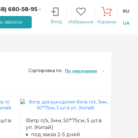
68) 680-58-95
RU
66) 207-14-90
Вход
ть звонок
Избранное
Корзина
UA
Сортировка по:
По умолчанию
 шт.в
Фетр п/э, 3мм, 50*75см, 5 шт.в
уп. (Китай)
под заказ 2-5 дней