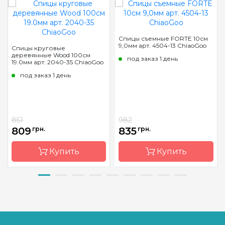
Спицы съемные FORTE 10см
9,0мм арт. 4504-13 ChiaoGoo
Спицы круговые
деревянные Wood 100см
под заказ 1 день
19.0мм арт. 2040-35 ChiaoGoo
под заказ 1 день
851
982
809
грн.
835
грн.
Купить
Купить
Бренд
ChiaoGoo/
Бренд
ChiaoGoo/
Чиа Гу
Чиа Гу
Страна-
Китай
Страна-
Китай