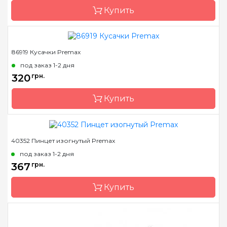
Купить
86919 Кусачки Premax
Бренд
Premax
под заказ 1-2 дня
Страна-производитель
Италия
320
грн.
Купить
40352 Пинцет изогнутый Premax
Бренд
Premax
под заказ 1-2 дня
Страна-производитель
Италия
367
грн.
Купить