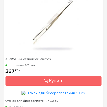
Бренд
Premax
Страна-производитель
Италия
40385 Пинцет прямой Premax
под заказ 1-2 дня
367
грн.
Купить
Станок для бисероплетения 30 см
Бренд
Premax
в наличии