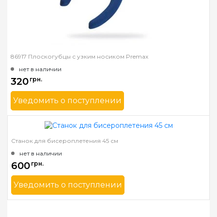
86917 Плоскогубцы с узким носиком Premax
нет в наличии
320
грн.
Уведомить о поступлении
Бренд
Premax
Страна-производитель
Италия
Станок для бисероплетения 45 см
нет в наличии
600
грн.
Уведомить о поступлении
Бренд
Mnogonitok
Страна-производитель
Украина