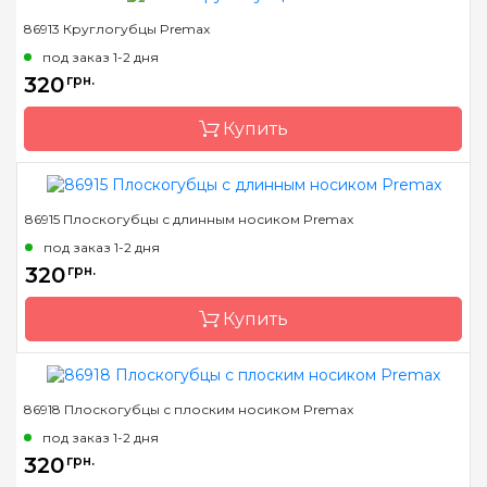
86913 Круглогубцы Premax
Бренд
Premax
под заказ 1-2 дня
Страна-производитель
Италия
320
грн.
Купить
86915 Плоскогубцы с длинным носиком Premax
Бренд
Premax
под заказ 1-2 дня
Страна-производитель
Италия
320
грн.
Купить
86918 Плоскогубцы с плоским носиком Premax
Бренд
Premax
под заказ 1-2 дня
Страна-производитель
Италия
320
грн.