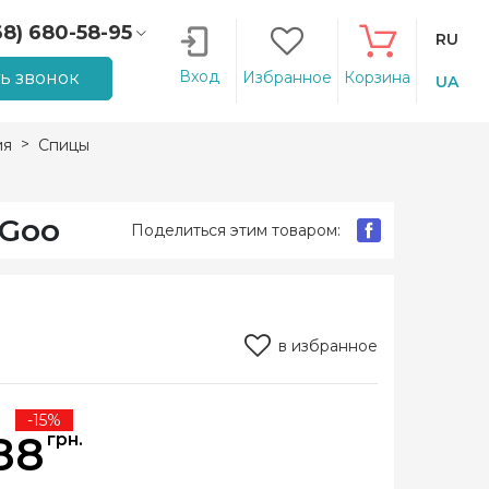
68) 680-58-95
RU
66) 207-14-90
Вход
ть звонок
Избранное
Корзина
UA
ия
Спицы
oGoo
Поделиться этим товаром:
в избранное
-15%
88
грн.