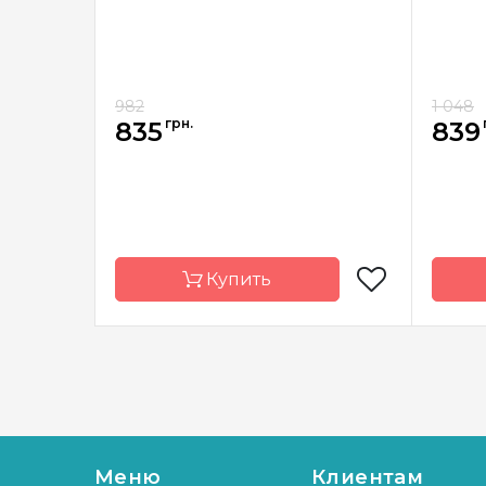
982
1 048
грн.
835
839
Купить
Бренд
ChiaoGoo/Чиа
Брен
Гу
Стран
Страна-
Китай
произ
производитель
Тип с
Меню
Клиентам