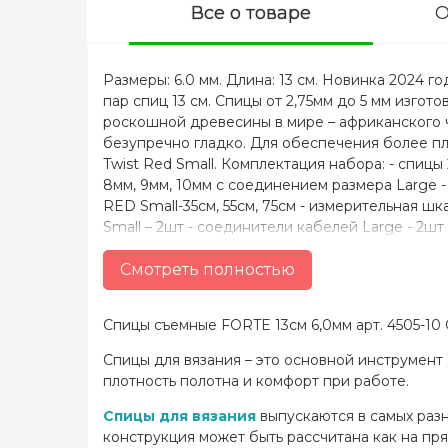
Все о товаре
О
Размеры: 6.0 мм. Длина: 13 см. Новинка 2024 г
пар спиц 13 см. Спицы от 2,75мм до 5 мм изгот
роскошной древесины в мире – африканского 
безупречно гладко. Для обеспечения более пл
Twist Red Small. Комплектация набора: - спицы 2,
8мм, 9мм, 10мм с соединением размера Large - 
RED Small-35см, 55см, 75см - измерительная шка
Small – 2шт - соединители кабелей Large - 2шт 
трикотажных изделий - 2шт - булавочки металли
5х5см длиной 150 см - 1шт - стальные ножницы
Смотреть полностью
является автоматическая ручка, которой удобн
соединения. Именно способ нанесения надпис
Спицы съемные FORTE 13см 6,0мм арт. 4505-10
металлические и обладают магнитными свойств
(заменитель кожи), удобного в уходе и исполь
Спицы для вязания – это основной инструмент 
удобное хранение всех комплектующих. Все де
плотность полотна и комфорт при работе.
соединений. Важно! 1. Во избежание поврежден
ограничителей с кабеля обязательно пользуйт
Спицы для вязания
выпускаются в самых разн
шляпку. Это не позволит сорвать резьбу и про
конструкция может быть рассчитана как на пр