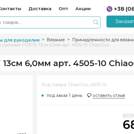
Контакты
Доставка
Опт
Акции
+38 (0
+38 (0
Заказа
Вязание
Принадлежности для вязан
ы для рукоделия
 съемные FORTE 13см 6,0мм арт. 4505-10 ChiaoGoo
3см 6,0мм арт. 4505-10 Chia
Код товара: ChiaoGoo_4505-10
под заказ 1 день
оставить отзыв
809
6