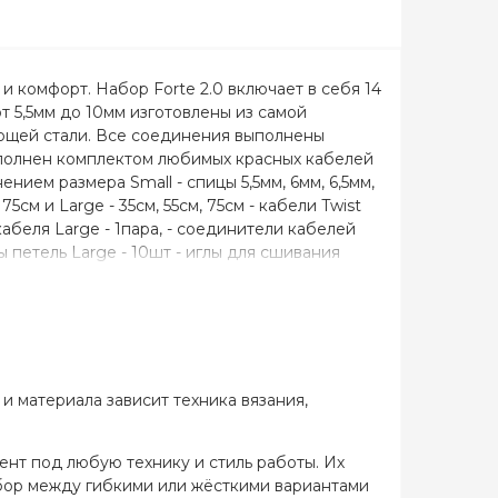
 и комфорт. Набор Forte 2.0 включает в себя 14
от 5,5мм до 10мм изготовлены из самой
еющей стали. Все соединения выполнены
дополнен комплектом любимых красных кабелей
инением размера Small - спицы 5,5мм, 6мм, 6,5мм,
см и Large - 35см, 55см, 75см - кабели Twist
 кабеля Large - 1пара, - соединители кабелей
ры петель Large - 10шт - иглы для сшивания
 2шт - силиконовое сердечко - 1шт - рулетка
ксессуаров – 1шт Приятным бонусом в наборе
имеет гравировку размера спицы и размера
 истиранию или выгоранию. Маркеры петель –
з искусственного износостойкого материала
т отсутствие беспорядка, легкий доступ и
и материала зависит техника вязания,
белями ChiaoGoo в соответствии с размерами
за ее металлическую часть! 2. При снятии
ами и только затем откручивайте, держа за
ент под любую технику и стиль работы. Их
кта спиц с домашними питомцами и детьми.
ыбор между гибкими или жёсткими вариантами