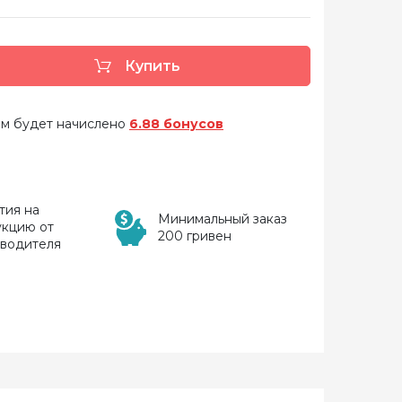
Купить
 вам будет начислено
6.88 бонусов
тия на
Минимальный заказ
укцию от
200 гривен
зводителя