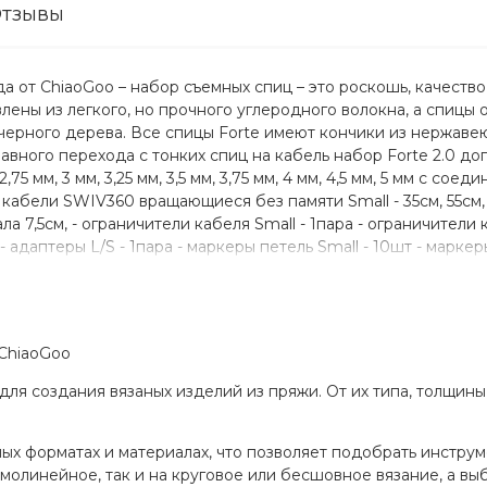
тзывы
ода от ChiaoGoo – набор съемных спиц – это роскошь, качество
овлены из легкого, но прочного углеродного волокна, а спицы 
черного дерева. Все спицы Forte имеют кончики из нержав
авного перехода с тонких спиц на кабель набор Forte 2.0 
75 мм, 3 мм, 3,25 мм, 3,5 мм, 3,75 мм, 4 мм, 4,5 мм, 5 мм с соед
кабели SWIV360 вращающиеся без памяти Small - 35см, 55см, 75
ла 7,5см, - ограничители кабеля Small - 1пара - ограничители
- адаптеры L/S - 1пара - маркеры петель Small - 10шт - марке
ческие 5,5см - 2шт - ключики для подтягивания соединения -
 9см - 1шт - металлическая коробочка для хранения мелких а
о делать заметки, примечания в схемах и т.д. Каждая спица 
и-гравировки делает надпись размера вечной, устойчивой к
 ChiaoGoo
ами. Элегантный и практичный чехол Forté 2.0 изготовлен и
зовании. Все аксессуары надежно закреплены, что гарантируе
для создания вязаных изделий из пряжи. От их типа, толщины 
тали из набора Forte 2.0 совместимы со всеми спицами и ка
ий, при соединении спицы с кабелем, держите спицу только 
есь двумя ключами. Сначала ослабьте соединение двумя ключ
ых форматах и материалах, что позволяет подобрать инструм
длит срок использования ограничителей. 3. Избегайте конта
ямолинейное, так и на круговое или бесшовное вязание, а в