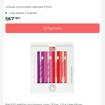
Спицы носочные черные Prym
под заказ 2-5 дней
567
грн.
Купить
Бренд
Prym
Страна-производитель
Германия
Тип спиц
носочные
Материал
Пластик
Длина
15 см, 20 см
194000 Набор носочных спиц 20см, 2,5-4,0мм Prym