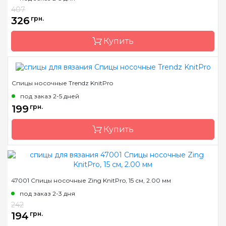
Материал
алюминий
407
326
грн.
Длина
14 см, 20 см
Купить
Спицы носочные Trendz KnitPro
Бренд
KnitPro
под заказ 2-5 дней
Страна-производитель
Индия
199
грн.
Тип спиц
носочные
Купить
Материал
Дерево
Размер
2.0 мм
Длина
15 см
Страна-производитель
Индия
47001 Спицы носочные Zing KnitPro, 15 см, 2.00 мм
Тип спиц
носочные
под заказ 2-3 дня
Материал
акрил
242
194
грн.
Размер
3.50, 3.75, 4.00, 4.50, 5.00,