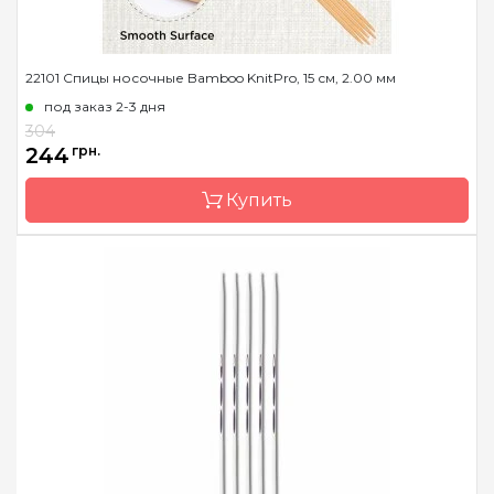
22101 Спицы носочные Bamboo KnitPro, 15 см, 2.00 мм
под заказ 2-3 дня
304
244
грн.
Купить
Бренд
KnitPro
Страна-производитель
Индия
Тип спиц
носочные
Материал
бамбук
Размер
2.0 мм
Длина
15 см