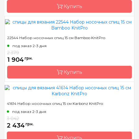
5.50, 6.00, 6.50, 7.00,
8.00, 9.00, 10.00, 12.00
Купить
Длина
15 см, 20 см
Бренд
KnitPro
22544 Набор носочных спиц 15 см Bamboo KnitPro
Страна-производитель
Индия
под заказ 2-3 дня
Тип спиц
носочные
2 379
1 904
грн.
Материал
алюминий
Размер
2.0 мм
Купить
Длина
15 см
Бренд
KnitPro
41614 Набор носочных спиц 15 см Karbonz KnitPro
Страна-производитель
Индия
под заказ 2-3 дня
Тип спиц
носочные
3 042
2 434
грн.
Материал
бамбук
Размер
набір
Купить