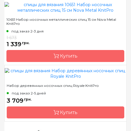
Страна-производитель
Индия
10651 Набор носочных металлических спиц 15 см Nova Metal
KnitPro
Тип спиц
носочные
под заказ 2-3 дня
Материал
сталь
1 673
Размер
2.00, 2.5, 3.0, 3.5, 4.0, 4.5,
1 339
грн.
5.0 мм
Длина
15 см, 20 см
Купить
Бренд
KnitPro
Набор деревянных носочных спиц Royale KnitPro
Страна-производитель
Индия
под заказ 2-5 дней
Тип спиц
носочные
3 709
грн.
Материал
никелированая латунь
Купить
Размер
набір
Длина
15 см