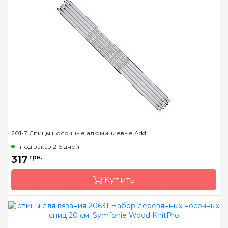
Страна-производитель
Индия
Тип спиц
носочные
Материал
Дерево
Длина
15 см, 20 см
201-7 Спицы носочные алюминиевые Addi
под заказ 2-5 дней
317
грн.
Купить
Бренд
Addi