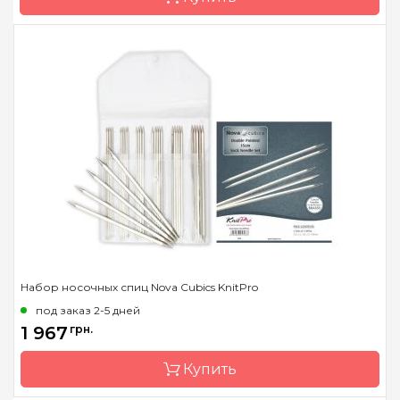
Длина
15 см
Бренд
KnitPro
Страна-производитель
Индия
Тип спиц
носочные
Материал
карбон
Размер
набір
Длина
15 см
Набор носочных спиц Nova Cubics KnitPro
под заказ 2-5 дней
1 967
грн.
Купить