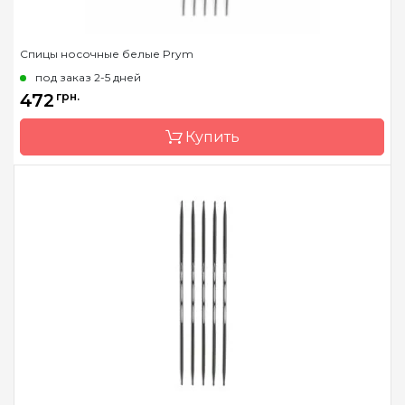
Спицы носочные белые Prym
под заказ 2-5 дней
472
грн.
Купить
Бренд
Prym
Страна-производитель
Германия
Тип спиц
носочные
Материал
Пластик
Длина
15 см, 20 см