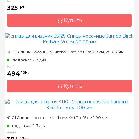
Тип спиц
носочные
406
325
грн.
Материал
Дерево
Размер
4.0 мм
Купить
Длина
20 см
Бренд
KnitPro
35129 Спицы носочные Jumbo Birch KnitPro, 20 см, 20.00 мм
Страна-производитель
Индия
под заказ 2-3 дня
Тип спиц
носочные
617
494
грн.
Материал
Дерево
Размер
2.0 мм
Купить
Длина
15 см
Бренд
KnitPro
41101 Спицы носочные Karbonz KnitPro 15 см 1.00 мм
Страна-производитель
Индия
под заказ 2-3 дня
Тип спиц
носочные
480
грн.