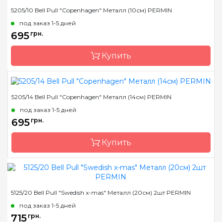
5205/10 Bell Pull "Copenhagen" Металл (10см) PERMIN
Размер
18 см
под заказ 1-5 дней
Бренд
Permin
695
грн.
Страна-производитель
Дания
Купить
5205/14 Bell Pull "Copenhagen" Металл (14см) PERMIN
Размер
10 см
под заказ 1-5 дней
Бренд
Permin
695
грн.
Страна-производитель
Дания
Купить
Размер
14 см
5125/20 Bell Pull "Swedish x-mas" Металл (20см) 2шт PERMIN
Бренд
Permin
под заказ 1-5 дней
Страна-производитель
Дания
715
грн.