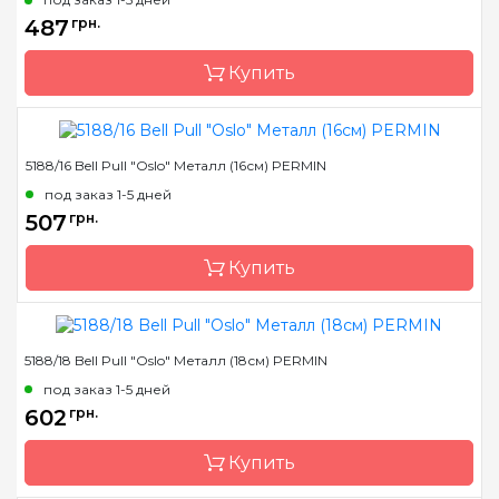
Бренд
Permin
487
грн.
Страна-производитель
Дания
Купить
5188/16 Bell Pull "Oslo" Металл (16см) PERMIN
Размер
14 см
под заказ 1-5 дней
Бренд
Permin
507
грн.
Страна-производитель
Дания
Купить
5188/18 Bell Pull "Oslo" Металл (18см) PERMIN
Размер
16 см
под заказ 1-5 дней
Бренд
Permin
602
грн.
Страна-производитель
Дания
Купить