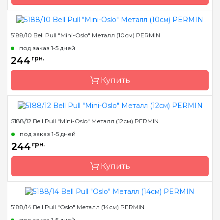
5188/10 Bell Pull "Mini-Oslo" Металл (10см) PERMIN
Размер
08 см
под заказ 1-5 дней
Бренд
Permin
244
грн.
Страна-производитель
Дания
Купить
5188/12 Bell Pull "Mini-Oslo" Металл (12см) PERMIN
Размер
10 см
под заказ 1-5 дней
Бренд
Permin
244
грн.
Страна-производитель
Дания
Купить
5188/14 Bell Pull "Oslo" Металл (14см) PERMIN
Размер
12 см
под заказ 1-5 дней