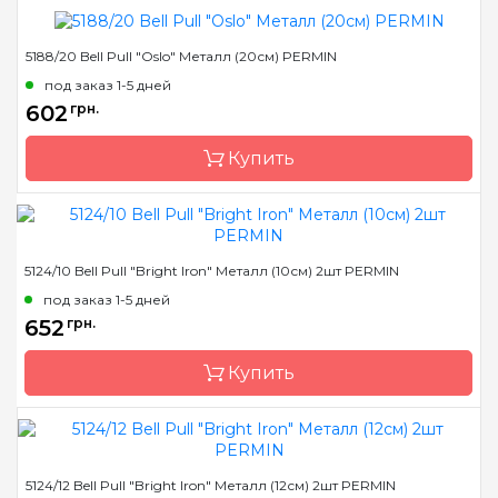
5188/20 Bell Pull "Oslo" Металл (20см) PERMIN
Размер
18 см
под заказ 1-5 дней
Бренд
Permin
602
грн.
Страна-производитель
Дания
Купить
Размер
20 см
5124/10 Bell Pull "Bright Iron" Металл (10см) 2шт PERMIN
Бренд
Permin
под заказ 1-5 дней
Страна-производитель
Дания
652
грн.
Купить
Размер
10 см
5124/12 Bell Pull "Bright Iron" Металл (12см) 2шт PERMIN