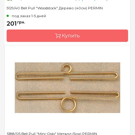
5129/40 Bell Pull "Woodstock" Дерево (40см) PERMIN
Размер
35 см
под заказ 1-5 дней
Бренд
Permin
201
грн.
Страна-производитель
Дания
Купить
Размер
40 см
Бренд
Permin
Страна-производитель
Дания
5188/05 Bell Pull "Mini-Oslo" Металл (5см) PERMIN