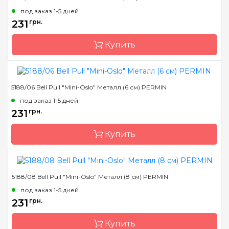
под заказ 1-5 дней
231
грн.
Купить
5188/06 Bell Pull "Mini-Oslo" Металл (6 см) PERMIN
Размер
05 см
под заказ 1-5 дней
Бренд
Permin
231
грн.
Страна-производитель
Дания
Купить
5188/08 Bell Pull "Mini-Oslo" Металл (8 см) PERMIN
Размер
06 см
под заказ 1-5 дней
Бренд
Permin
231
грн.
Страна-производитель
Дания
Купить