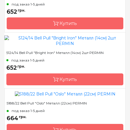
Бренд
Permin
под заказ 1-5 дней
Страна-производитель
Дания
652
грн.
Купить
Размер
12 см
5124/14 Bell Pull "Bright Iron" Металл (14см) 2шт PERMIN
Бренд
Permin
под заказ 1-5 дней
Страна-производитель
Дания
652
грн.
Купить
5188/22 Bell Pull "Oslo" Металл (22см) PERMIN
Размер
14 см
под заказ 1-5 дней
Бренд
Permin
664
грн.
Страна-производитель
Дания
Купить