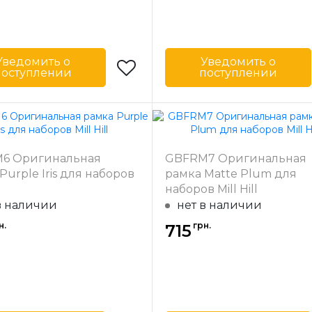
Уведомить о
Уведомить о
поступлении
поступлении
Mill Hill
Бренд
-
США
Страна-
одитель
производитель
 багета
31
Ширина багета
6 Оригинальная
GBFRM7 Оригинальная
в мм
Purple Iris для наборов
рамка Matte Plum для
ал
Дерево
Материал
Д
l
наборов Mill Hill
багета
в наличии
нет в наличии
н.
грн.
715