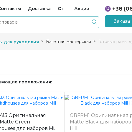
Контакты
Доставка
Опт
Акции
+38 (0
+38 (0
Заказа
Багетная мастерская
Готовые рамы д
ы для рукоделия
вующие предложения:
A13 Оригинальная
GBFRM1 Оригинальная 
Matte Green
Matte Black для наборов 
houses для наборов Mill
Hill