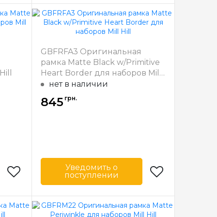
Mill Hill
Бренд
Mill Hill
США
Страна-
США
производитель
31
Ширина багета
31
в мм
я
GBFRFA3 Оригинальная
ерево
Материал
Дерево
e
рамка Matte Black w/Primitive
багета
ill
Heart Border для наборов Mill
Hill
нет в наличии
грн.
845
Уведомить о
поступлении
Mill Hill
Бренд
Mill Hill
США
Страна-
США
производитель