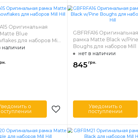
Mill Hill
Бренд
-
США
Страна-
одитель
производитель
 багета
31
Ширина багета
A15 Оригинальная
в мм
GBFRFA16 Оригинальна
Matte Blue
ал
Дерево
Материал
Д
рамка Matte Black w/Pin
flakes для наборов Mill
багета
Boughs для наборов Mill H
в наличии
нет в наличии
рн.
грн.
845
Уведомить о
Уведомить о
поступлении
поступлении
Mill Hill
Бренд
-
США
Страна-
одитель
производитель