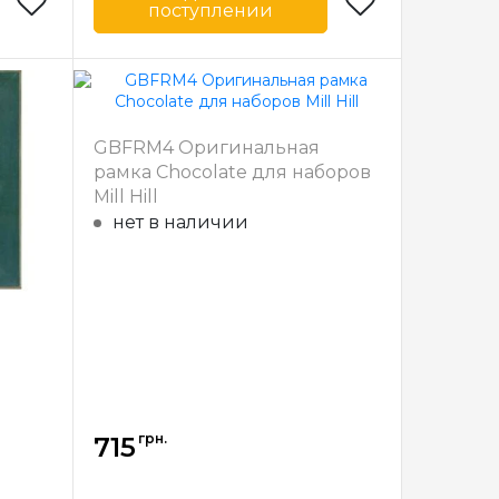
поступлении
Mill Hill
Бренд
Mill Hill
США
Страна-
США
производитель
31
Ширина багета
31
GBFRM4 Оригинальная
в мм
рамка Chocolate для наборов
ерево
Материал
Дерево
Mill Hill
багета
нет в наличии
грн.
715