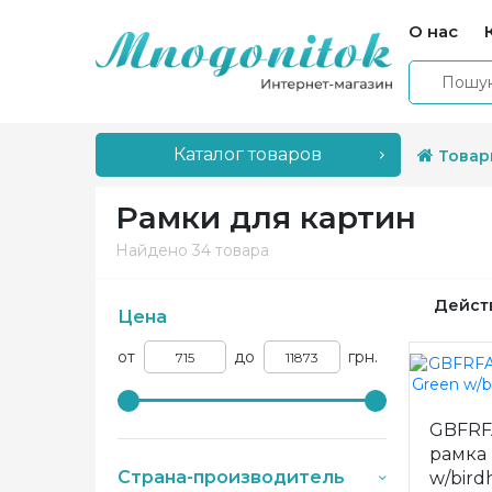
О нас
Каталог товаров
Товар
Рамки для картин
Найдено
34 товара
Дейст
Цена
от
до
грн.
GBFRF
рамка 
Страна-производитель
w/bird