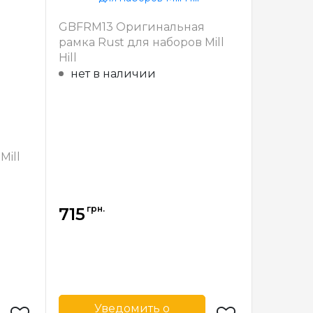
производитель
31
Ширина багета
31
GBFRM13 Оригинальная
в мм
рамка Rust для наборов Mill
ерево
Материал
Дерево
Hill
багета
нет в наличии
Mill
грн.
715
Уведомить о