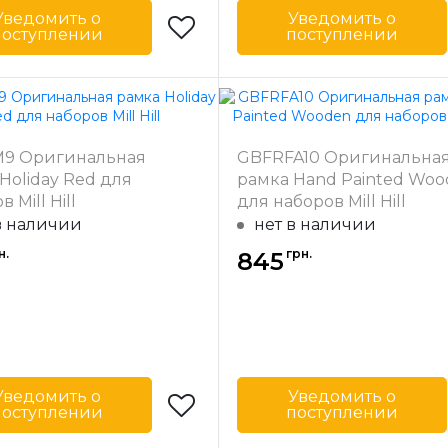
Уведомить о
Уведомить о
поступлении
поступлении
Mill Hill
Бренд
-
США
Страна-
одитель
производитель
 багета
31
Ширина багета
9 Оригинальная
GBFRFA10 Оригинальна
в мм
Holiday Red для
рамка Hand Painted Wo
ал
Дерево
Материал
Д
 Mill Hill
для наборов Mill Hill
багета
в наличии
нет в наличии
н.
грн.
845
Уведомить о
Уведомить о
поступлении
поступлении