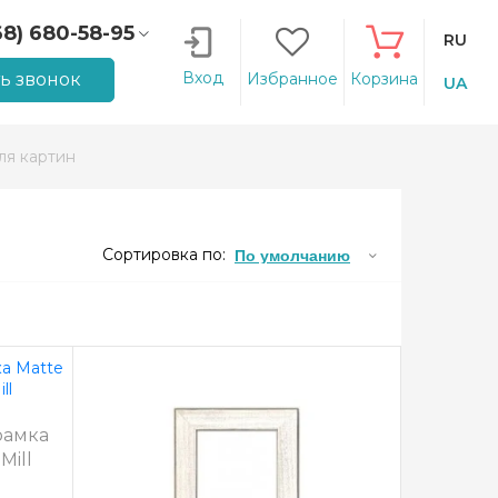
68) 680-58-95
RU
66) 207-14-90
Вход
ть звонок
Избранное
Корзина
UA
ля картин
Сортировка по:
По умолчанию
рамка
Mill