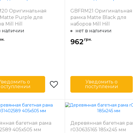
 багета
31
Ширина багета
20 Оригинальная
GBFRM21 Оригинальная
в мм
Matte Purple для
рамка Matte Black для
ал
Дерево
Материал
Д
 Mill Hill
наборов Mill Hill
багета
в наличии
нет в наличии
рн.
грн.
962
Уведомить о
Уведомить о
поступлении
поступлении
Mill Hill
Бренд
-
США
Страна-
одитель
производитель
 багета
31
Ширина багета
янная багетная рама
Деревянная багетная ра
в мм
2589 405х505 мм
r030635165 185х245 мм