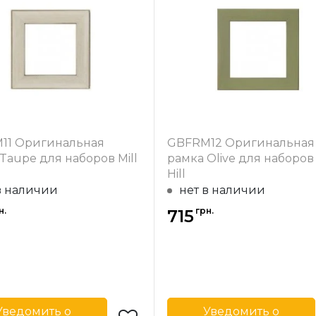
производитель
Mill Hill
Ширина багета
-
США
в мм
одитель
Материал
Д
 багета
31
багета
ал
Дерево
11 Оригинальная
GBFRM12 Оригинальная
Taupe для наборов Mill
рамка Olive для наборов 
Hill
в наличии
нет в наличии
н.
грн.
715
Уведомить о
Уведомить о