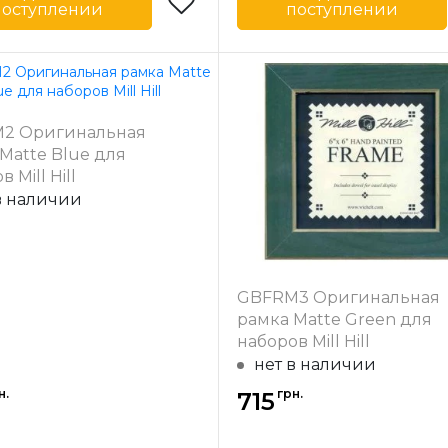
поступлении
поступлении
Mill Hill
Бренд
-
США
Страна-
одитель
производитель
 багета
31
Ширина багета
2 Оригинальная
в мм
Matte Blue для
ал
Дерево
Материал
Д
 Mill Hill
багета
в наличии
GBFRM3 Оригинальная
рамка Matte Green для
наборов Mill Hill
нет в наличии
н.
грн.
715