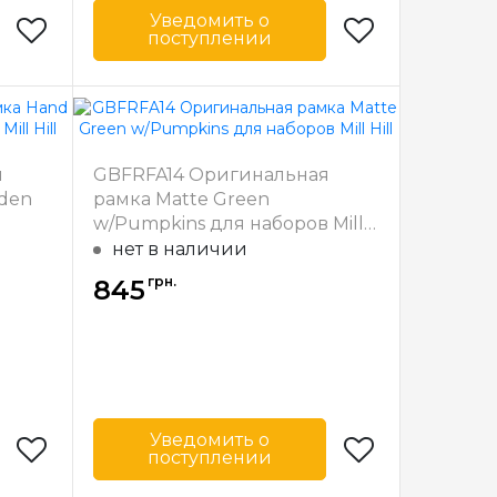
Уведомить о
поступлении
Mill Hill
Бренд
Mill Hill
США
Страна-
США
производитель
31
Ширина багета
31
я
GBFRFA14 Оригинальная
в мм
oden
рамка Matte Green
ерево
Материал
Дерево
w/Pumpkins для наборов Mill
багета
Hill
нет в наличии
грн.
845
Уведомить о
поступлении