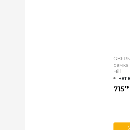
Бренд
Страна
произв
Ширина
в мм
Матери
багета
GBFRM
рамка 
Hill
нет 
гр
715