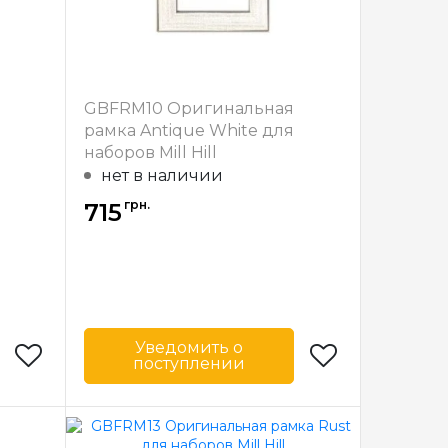
GBFRM10 Оригинальная
рамка Antique White для
наборов Mill Hill
нет в наличии
грн.
715
Уведомить о
поступлении
Mill Hill
Бренд
Mill Hill
США
Страна-
США