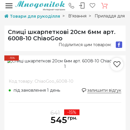
В'язання
Приладдя для в'
Товари для рукоділля
Спиці шкарпеткові 20см 6мм арт.
6008-10 ChiaoGoo
Поділитися цим товаром:
-15%
Код товару: ChiaoGoo_6008-10
під замовлення 1 день
залишити відгук
641
-15%
545
грн.