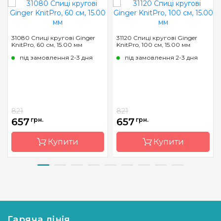
31080 Спиці кругові Ginger
31120 Спиці кругові Ginger
KnitPro, 60 см, 15.00 мм
KnitPro, 100 см, 15.00 мм
під замовлення 2-3 дня
під замовлення 2-3 дня
821
821
657
грн.
657
грн.
Купити
Купити
Бренд
KnitPro
Бренд
KnitPro
Країна
Індія
Країна
Індія
виробник
виробник
Гаряча лінія