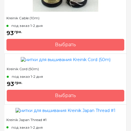
Kreinik Cable (10m)
под заказ 1-2 дня
93
грн.
Выбрать
Бренд
Kreinik
Страна-производитель
США
Kreinik Cord (50m)
Метраж
10 м.
под заказ 1-2 дня
Состав
металлизированный
93
грн.
полиэстер
Выбрать
Бренд
Kreinik
Страна-производитель
США
Kreinik Japan Thread #1
Метраж
50 м.
под заказ 1-2 дня
Состав
металлизированный