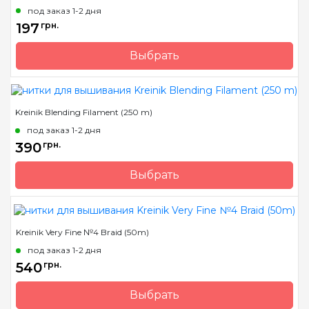
под заказ 1-2 дня
Состав
металлизированный
197
грн.
полиэстер
Выбрать
Бренд
Kreinik
Страна-производитель
США
Kreinik Blending Filament (250 m)
Метраж
3 м.
под заказ 1-2 дня
Состав
металлизированный
390
грн.
полиэстер
Выбрать
Бренд
Kreinik
Страна-производитель
США
Kreinik Very Fine №4 Braid (50m)
Метраж
250 м.
под заказ 1-2 дня
Состав
металлизированный
540
грн.
полиэстер
Выбрать