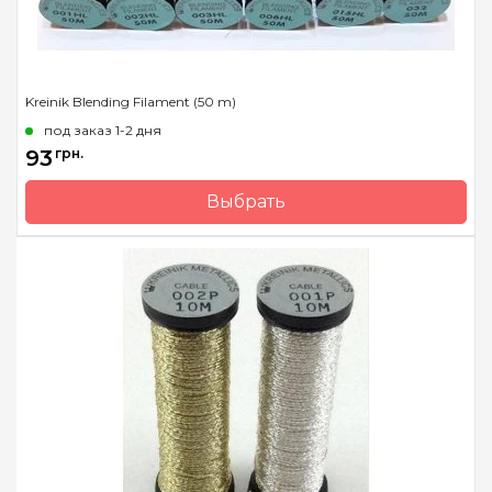
Kreinik Blending Filament (50 m)
под заказ 1-2 дня
93
грн.
Выбрать
Бренд
Kreinik
Страна-производитель
США
Метраж
50 м.
Состав
металлизированный
полиэстер