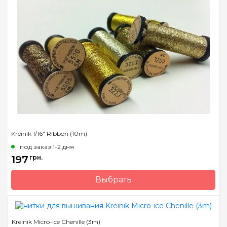
Метраж
10м.
Состав
металлизированный
полиэстер
Kreinik 1/16" Ribbon (10m)
под заказ 1-2 дня
197
грн.
Выбрать
Бренд
Kreinik
Страна-производитель
США
Kreinik Micro-ice Chenille (3m)
Метраж
10 м.