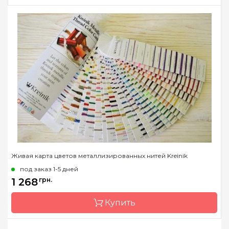
Бренд
Kreinik
Страна-производитель
США
Метраж
50 м.
Состав
металлизированный
полиэстер
Живая карта цветов металлизированных нитей Kreinik
под заказ 1-5 дней
1 268
грн.
Купить