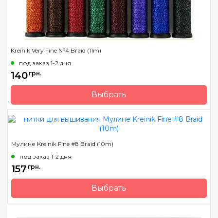
Kreinik Very Fine №4 Braid (11m)
под заказ 1-2 дня
140
грн.
Выбрать
Бренд
Kreinik
Страна-производитель
США
Метраж
11 м.
Мулине Kreinik Fine #8 Braid (10m)
Состав
металлизированный
под заказ 1-2 дня
полиэстер
157
грн.
Выбрать
Бренд
Kreinik
Страна-производитель
США