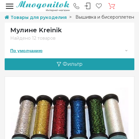
Вышивка и бисероплетени
Товары для рукоделия
Мулине Kreinik
Найдено
12 товаров
По умолчанию
Фильтр