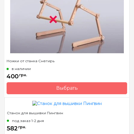
Ножки от станка Снегирь
в наличии
400
грн.
Выбрать
Бренд
Арабеска
Страна-производитель
Украина
Станок для вышивки Пингвин
под заказ 1-2 дня
582
грн.