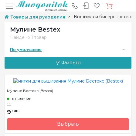
Вышивка и бисероплетени
Товары для рукоделия
Мулине Bestex
Найдено
1 товар
По умолчанию
Фильтр
Мулине Бестекс (Bestex)
в наличии
11
9
грн.
Выбрать
Бренд
Bestex