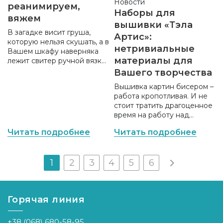
Новости
реанимируем,
Наборы для
вяжем
вышивки «Тэла
В загадке висит груша,
Артис»:
которую нельзя скушать, а в
нетривиальные
Вашем шкафу наверняка
материалы для
лежит свитер ручной вязки,
который нельзя носить. Или
Вашего творчества
другой предмет одежды,
Вышивка картин бисером –
не важно. Главное, что
работа кропотливая. И не
когда-то Вы его связали, а
стоит тратить драгоценное
сейчас не носите. Что
время на работу над
делать?
некачественными
Читать подробнее
Читать подробнее
наборами. Если уж
беретесь за искусство
вышивки бисером,
1
2
3
4
5
6
выбирайте достойные
материалы, к примеру,
наборы «Тэла Артис»
Горячая линия
+38 (068) 680-58-95