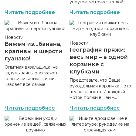
упругом моточке теплой,
жены, домохозяйки или
мягкой пряжи из овечьей
бизнес-леди
Читать подробнее
Читать подробнее
шерсти. Особого внимания
заслуживает первый этап
производства – стрижка
овец.
Новости
Новости
Вяжем из...банана,
География пряжи:
крапивы и шерсти
весь мир – в одной
гуанако!
корзинке с
Опытная вязальщица, не
клубками
задумываясь, расскажет
классификацию пряжи,
Представьте, что Ваша
назовет все самые
рукодельная корзинка – это
распространенные типы
целая планета. И каждый
ниток. Мастерица со
моток пряжи в ней –
стажем легко отличит
отдельная страна. В разных
хлопковую пряжу от
Читать подробнее
Читать подробнее
уголках Земли производят
шерстяной, акрил от
лучшую пряжу для вязания,
вискозы и т.д.
которая затем попадает на
полки интернет-магазина
Mnogonitok.