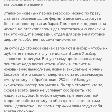
выносливые и ловкие
Эталоном «овечьих парикмахерских» можно по праву
считать новозеландские фермы. Здесь овец стригут в
больших просторных амбарах. Помещение поделено на
несколько отсеков: загоны для постриженных овечек, и
тех, кто «сидит в очереди», отдел для хранения готовой
шерсти и, собственно, сама «цирюльня».
За сутки до стрижки овечек загоняют в амбар – чтобы их
шубки не намокли в случае дождя. В день Х амбар
заполняют стригули. Вот уж чьему профессионализму
поистине надо восхищаться. «Овечьи стилисты»
чрезвычайно выносливые, ловкие, аккуратные и очень
быстрые. В это сложно поверить, но за восьмичасовую
смену стригуль обрабатывает 250 овец! Каждую
«клиентку» мастер так умело и быстро стрижет, что та,
скорее всего, даже не успевает сообразить, что
лишилась шубки. В любом случае, при невероятной
скорости работы стригули обращаются с животными
очень деликатно – во время стрижки овцы ведут себя
всегда спокойно.