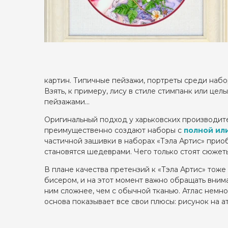
картин. Типичные пейзажи, портреты среди набо
Взять, к примеру, лису в стиле стимпанк или це
пейзажами…
Оригинальный подход у харьковских производите
преимущественно создают наборы с
полной ил
частичной зашивки в наборах «Тэла Артис» прио
становятся шедеврами. Чего только стоят сюжет
В плане качества претензий к «Тэла Артис» тоже
бисером, и на этот момент важно обращать внима
ним сложнее, чем с обычной тканью. Атлас немног
основа показывает все свои плюсы: рисунок на а