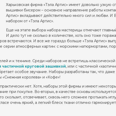
Харьковская фирма «Тэла Артис» имеет довольно узкую 
вышивки бисером – основное направление работы компа
Артис» вкладывают действительно много сил и любви. И В
набором от «Тэла Артис».
Еще на этапе выбора набора мастерицы отмечают главны
И дело тут не сколько в количестве, хоть оно тоже пораж
ров встречаются. И все же гораздо больше «Тэла Артис» вып
лые серии атмосферных картин: с морскими натюрмортами, по
лей и к технике. Среди наборов не встретишь классической 
и частичной круговой зашивкой
, или с частичной «хаотич
бретает особое звучание. Наборы разработаны так, что даж
ы «Снежная королева» и «Кофе»!
 практически нет. Хотя, наборы этой фирмы и имеют некотор
ние при покупке. Во-вторых, в качестве основы используетс
о скользит, отсвечивает, сквозь него сложнее протыкать иглу
тласе очень яркий, а легкий блеск ткани отлично гармонируе