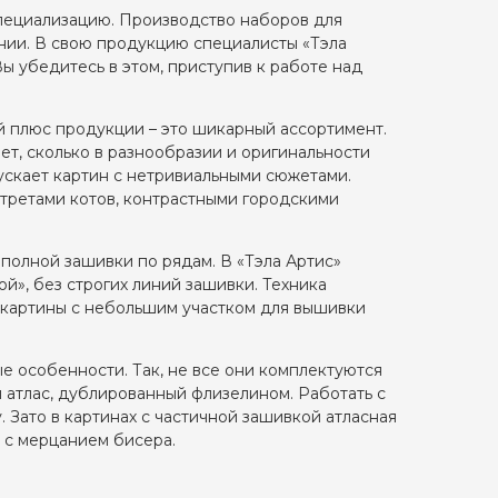
специализацию. Производство наборов для
нии. В свою продукцию специалисты «Тэла
ы убедитесь в этом, приступив к работе над
й плюс продукции – это шикарный ассортимент.
ает, сколько в разнообразии и оригинальности
ускает картин с нетривиальными сюжетами.
ртретами котов, контрастными городскими
полной зашивки по рядам. В «Тэла Артис»
ной», без строгих линий зашивки. Техника
е картины с небольшим участком для вышивки
ые особенности. Так, не все они комплектуются
я атлас, дублированный флизелином. Работать с
. Зато в картинах с частичной зашивкой атласная
т с мерцанием бисера.