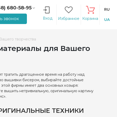
68) 680-58-95
RU
66) 207-14-90
Вход
ть звонок
Избранное
Корзина
UA
 Вашего творчества
 материалы для Вашего
ит тратить драгоценное время на работу над
тво вышивки бисером, выбирайте достойные
 этой фирмы имеет два основных козыря:
те вышить нетривиальную, оригинальную картину
ис».
РИГИНАЛЬНЫЕ ТЕХНИКИ