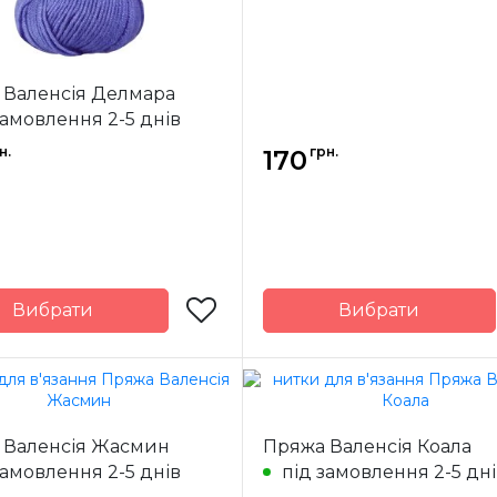
акрил
+ 
ев
(ProM
 Валенсія Делмара
замовлення 2-5 днів
н.
грн.
170
Вибрати
Вибрати
Valensia
Бренд
V
Іспанія
Країна
ик
виробник
отка
100 гр.
Вага мотка
 Валенсія Жасмин
Пряжа Валенсія Коала
ж
замовлення 2-5 днів
130 м.
Метраж
під замовлення 2-5 дн