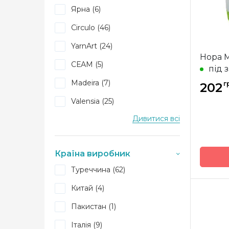
Ярна (6)
Circulo (46)
YarnArt (24)
Нора М
СЕАМ (5)
під 
Madeira (7)
г
202
Valensia (25)
Дивитися всі
KnitPro (4)
LAMANA (10)
Країна виробник
Kartopu (1)
Туреччина (62)
Gazzal (4)
Бренд
Китай (4)
Країна
Coomamuu (1)
виробн
Пакистан (1)
Alize (32)
Вага м
Італія (9)