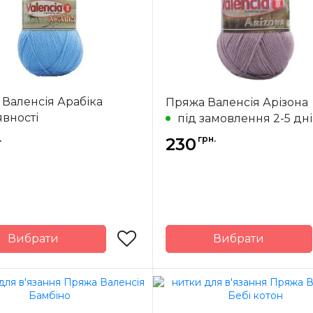
ж
100 м.
Метраж
Валенсія Арабіка
Пряжа Валенсія Арізона
явності
під замовлення 2-5 дн
.
грн.
230
Вибрати
Вибрати
Valensia
Бренд
V
Іспанія
Країна
ик
виробник