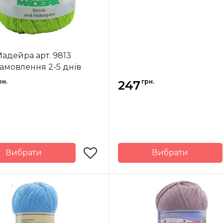
адейра арт. 9813
замовлення 2-5 днів
рн.
грн.
247
Вибрати
Вибрати
Madeira
Бренд
M
Німеччина
Країна
Нім
ик
виробник
отка
25 гр.
Вага мотка