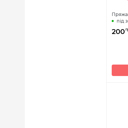
льон (1)
Пряжа
бавовна (51)
під 
люрекс (6)
г
200
еластан (1)
пух норки (1)
Бренд
Країна
виробн
Вага м
Метра
Склад