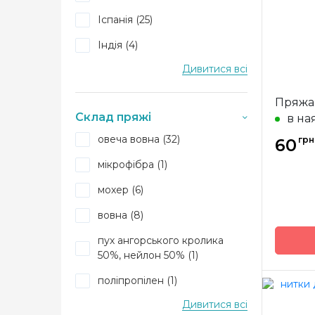
Avanti (3)
Метра
Іспанія (25)
Індія (4)
Дивитися всі
Німеччина (17)
Бразилія (46)
Пряжа 
Склад пряжі
в на
овеча вовна (32)
грн
60
мікрофібра (1)
мохер (6)
вовна (8)
пух ангорського кролика
50%, нейлон 50% (1)
Бренд
поліпропілен (1)
Країна
виробн
Дивитися всі
пух ангорського кролика (1)