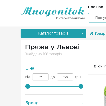
Про нас
Каталог товарів
Товар
Пряжа у Львові
Знайдено
168 товарів
Діючі 
Ціна
від
до
грн.
Бренд