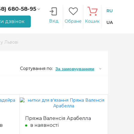
68) 680-58-95
RU
66) 207-14-90
Вхід
и дзвінок
Обране
Кошик
UA
у Львові
Сортування по:
За замовчуванням
Пряжа Валенсія Арабелла
ів
в наявності