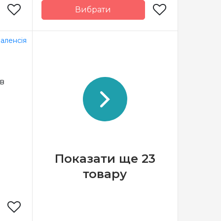
Вибрати
alensia
Бренд
Valensia
Іспанія
Країна
Іспанія
виробник
100 гр.
Вага мотка
100 гр.
ів
275 м.
Метраж
220 м.
78%
Склад
43% полірована
локно,
вовна, 7%
іскоза
ангора, 50%
т, 10%
акрил
авовна
Показати ще 23
товару