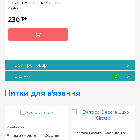
Пряжа Валенсія Арізона -
4053
230
грн.
Все про товар
Відгуки
0
Нитки для в'язання
Avela Circulo
Barroco Decore Luxo Circulo
під замовлення 2-5 днів