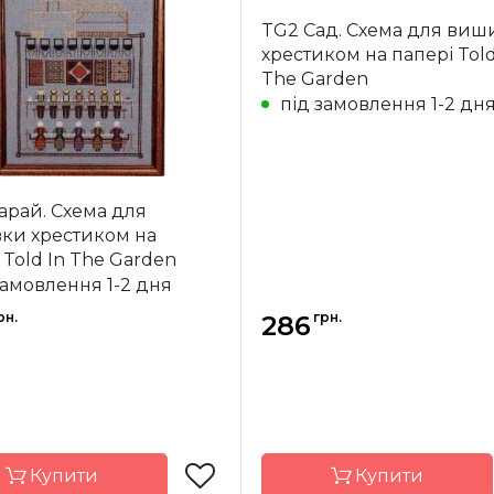
Paula Vaughan
Бренд
Paula V
(Leisure arts)
(Leisur
TG2 Сад. Схема для виш
хрестиком на папері Told
США
Країна
ик
виробник
The Garden
під замовлення 1-2 дн
ння
повна
Зашивання
арай. Схема для
ки хрестиком на
 Told In The Garden
замовлення 1-2 дня
рн.
грн.
286
Купити
Купити