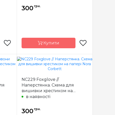
грн.
300
Купити
orbett
Бренд
Nora Corbett
США
Країна
США
NC229 Foxglove // ​​
виробник
для
Наперстянка. Схема для
x 26 см
Розмір
20 x 26 см
вишивки хрестиком на
сткова
Зашивання
часткова
папері Nora Corbett
в наявності
грн.
300