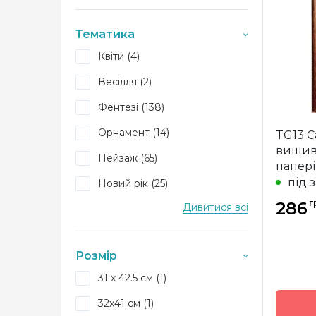
Бренд
Тематика
Країна
виробн
Квіти (4)
Зашива
Весілля (2)
Фентезі (138)
Орнамент (14)
TG13 С
вишив
Пейзаж (65)
папері
під 
Новий рік (25)
г
286
Дивитися всі
Натюрморт (4)
Люди Діти (150)
Розмір
Тварини (5)
31 x 42.5 см (1)
Ангели (8)
32х41 см (1)