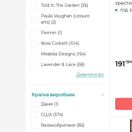
хрести
Told In The Garden (36)
Vaugha
під 
Paula Vaughan (Leisure
arts) (2)
Permin (1)
Nora Corbett (104)
Mirabilia Designs (164)
грн
191
Lavender & Lace (58)
Дивитися всі
Heritage Crafts (85)
Butternut Road (10)
Країна виробник
Данія (1)
США (374)
Великобританія (85)