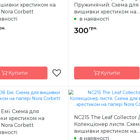
ишивки хрестиком на
Пружинячий. Схема для
16 x 29 см
Розмір
14 
 Nora Corbett
вишивки хрестиком на
ння
часткова
Зашивання
ча
папері Nora Corbett
явності
в наявності
рн.
грн.
300
Купити
Купити
Nora Corbett
Бренд
Nora C
Емі. Схема для
США
Країна
NC215 The Leaf Collector /
ки хрестиком на
ик
виробник
Колекціонер листя. Схем
 Nora Corbett
19 x 24 см
Розмір
17 
вишивки хрестиком на
явності
ння
часткова
Зашивання
ча
папері Nora Corbett
в наявності