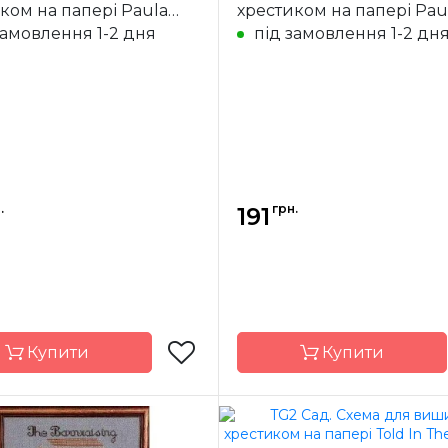
ком на папері Paula
хрестиком на папері Pau
n (Leisure arts)
Vaughan (Leisure arts)
замовлення 1-2 дня
під замовлення 1-2 дн
.
грн.
191
Купити
Купити