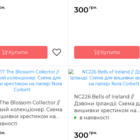
рн.
грн.
300
Купити
Купити
Nora Corbett
Бренд
Nora C
США
Країна
NC226 Bells of Ireland //
ик
виробник
The Blossom Collector //
Дзвони Ірландії. Схема 
20 x 22 см
Розмір
20 
вий колекціонер. Схема
вишивки хрестиком на
ишивки хрестиком на
ння
часткова
Зашивання
ча
папері Nora Corbett
в наявності
 Nora Corbett
явності
рн.
грн.
300