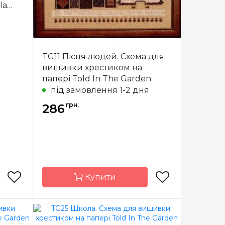
la
я
TG11 Пісня людей. Схема для
вишивки хрестиком на
папері Told In The Garden
під замовлення 1-2 дня
грн.
286
Купити