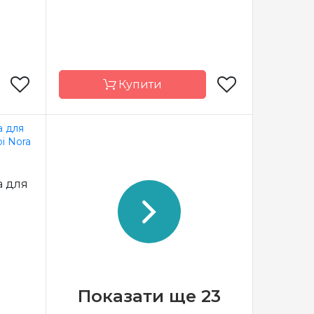
Купити
orbett
Бренд
Nora Corbett
США
Країна
США
а для
виробник
x 26 см
Розмір
17 x 25.5 см
сткова
Зашивання
часткова
Показати ще 23