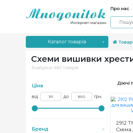
Про нас
Каталог товарів
Товар
Схеми вишивки хрести
Знайдено
460 товарів
Діючі 
Ціна
від
до
грн.
2912 T
Бренд
Схема