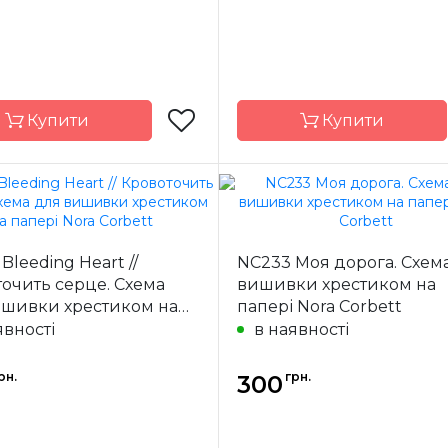
Купити
Купити
Nora Corbett
Бренд
Nora C
США
Країна
Bleeding Heart //
NC233 Моя дорога. Схем
ик
виробник
очить серце. Схема
вишивки хрестиком на
19 x 25 см
Розмір
16 
ишивки хрестиком на
папері Nora Corbett
ння
часткова
Зашивання
ча
 Nora Corbett
явності
в наявності
рн.
грн.
300