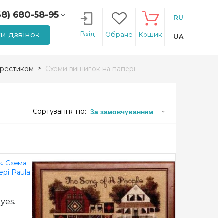
68) 680-58-95
RU
66) 207-14-90
Вхід
и дзвінок
Обране
Кошик
UA
рестиком
Схеми вишивок на папері
Сортування по:
За замовчуванням
yes.