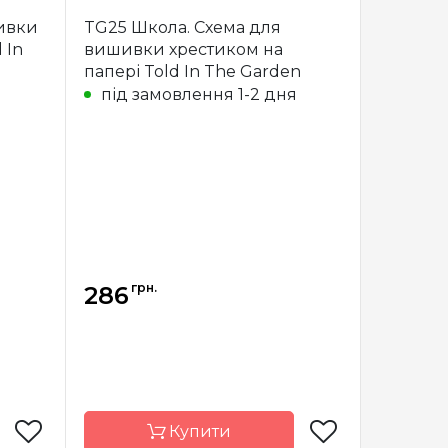
aughan
Бренд
Told In The
e arts)
Garden
ивки
TG25 Школа. Схема для
 In
вишивки хрестиком на
США
Країна
США
виробник
папері Told In The Garden
я
під замовлення 1-2 дня
повна
Розмір
38х22 см
Зашивання
часткова
грн.
286
Купити