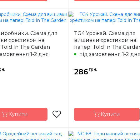
Told In The
Бренд
Told
Garden
Виробники. Схема для
TG4 Урожай. Схема для
ки хрестиком на
вишивки хрестиком на
США
Країна
ик
виробник
 Told In The Garden
папері Told In The Garde
замовлення 1-2 дня
під замовлення 1-2 дн
25 x 38 см
Розмір
16 
ння
часткова
Зашивання
ча
рн.
грн.
286
Купити
Купити