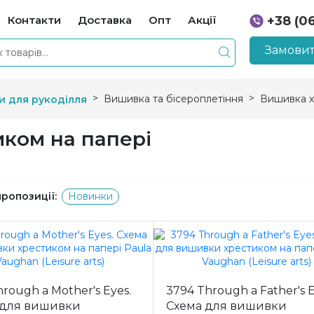
Контакти
Доставка
Опт
Акції
+38 (0
+38 (0
Замовит
Вишивка та бісероплетіння
Вишивка х
и для рукоділля
ком на папері
пропозиції:
Новинки
hrough a Mother's Eyes.
3794 Through a Father's E
 для вишивки
Схема для вишивки