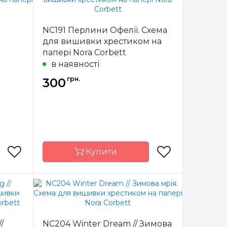
 In The
Бренд
Told In The
Garden
Garden
NC191 Перлини Офелії. Схема
США
Країна
США
виробник
я
для вишивки хрестиком на
папері Nora Corbett
х18 см
Розмір
25 x 26 см
в наявності
сткова
Зашивання
часткова
грн.
300
Купити
orbett
Бренд
Nora Corbett
США
Країна
США
/
NC204 Winter Dream // Зимова
виробник