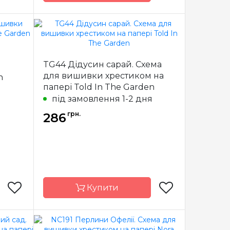
 In The
Бренд
Told In The
Garden
Garden
TG44 Дідусин сарай. Схема
США
Країна
США
виробник
для вишивки хрестиком на
n
папері Told In The Garden
я
x 38 см
Розмір
25 x 37 см
під замовлення 1-2 дня
сткова
Зашивання
часткова
грн.
286
Купити