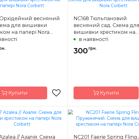
Told In The
Бренд
Told
Garden
 Орхідейний весняний
NC168 Тюльпановий
США
Країна
ик
виробник
хема для вишивки
весняний сад. Схема дл
ком на папері Nora
вишивки хрестиком на
25х25 см
Розмір
38
t
папері Nora Corbett
явності
в наявності
ння
часткова
Зашивання
ча
рн.
грн.
300
Купити
Купити
Nora Corbett
Бренд
Nora C
США
Країна
zalea // Азалія. Схема
NC201 Faerie Spring Fling /
ик
виробник