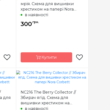
мрія. Схема для вишивки
x 26 см
Розмір
18 x 30 см
хрестиком на папері Nora
сткова
Зашивання
часткова
Corbett
в наявності
грн.
300
Купити
orbett
Бренд
Nora Corbett
США
Країна
США
/
NC216 The Berry Collector //
виробник
а для
Збирач ягід. Схема для
x 24 см
Розмір
19 x 23 см
вишивки хрестиком на
сткова
Зашивання
часткова
папері Nora Corbett
в наявності