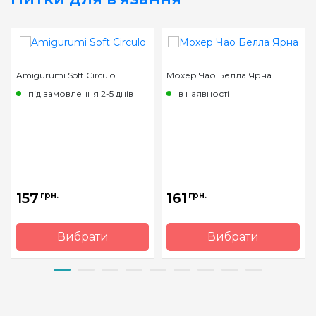
Amigurumi Soft Circulo
Мохер Чао Белла Ярна
під замовлення 2-5 днів
в наявності
157
грн.
161
грн.
Вибрати
Вибрати
Бренд
Circulo
Бренд
Ярна
Країна
Бразилія
Країна
Італія
виробник
виробник