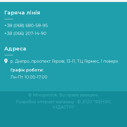
Вага
65 гр.
Вага
25 гр.
мотка
мотка
Гаряча лінія
Метраж
150 м.
Метраж
92,5 м.
Склад
55%
Склад
шовк 25%,
+38 (068) 680-58-95
акрил,
супер кід
45%
мохер 68%,
+38 (066) 207-14-90
бавовна
вовна
мериносова
7%
Адреса
р. Дніпро, проспект Героїв, 13-Л, ТЦ Гермес, 1 поверх
Графік роботи:
Пн-Пт 10.00-17.00
© Mnogonitok. Всі права захищені.
Розробка інтернет магазину
: © 2020 "ФЕНІКС
ІНДАСТРІ"