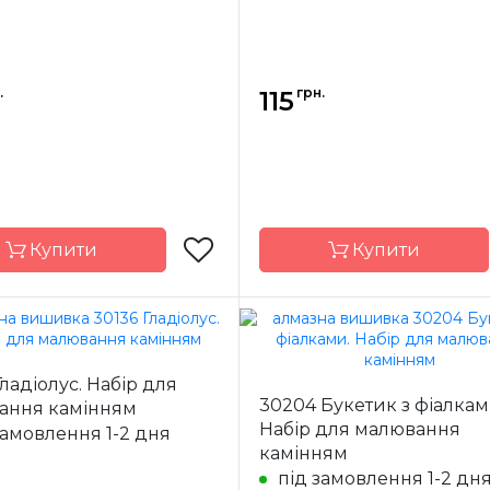
.
грн.
115
Купити
Купити
Dream Art
Бренд
Dre
Гладіолус. Набір для
Україна
Країна
У
30204 Букетик з фіалкам
ання камінням
ик
виробник
Набір для малювання
замовлення 1-2 дня
ння
повна
Зашивання
камінням
16*16 см
Розмір
1
під замовлення 1-2 дн