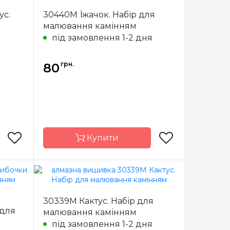
am Art
Бренд
Dream Art
ус.
30440M Їжачок. Набір для
країна
Країна
Україна
малювання камінням
виробник
під замовлення 1-2 дня
повна
Зашивання
повна
я
0*11 см
Розмір
10*11 см
грн.
80
адрані
Каміння
квадрані
рилові
акрилові
Купити
am Art
Бренд
Dream Art
30339M Кактус. Набір для
країна
Країна
Україна
 для
малювання камінням
виробник
під замовлення 1-2 дня
повна
Зашивання
повна