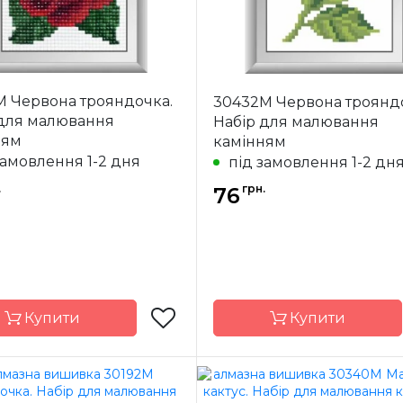
M Червона трояндочка.
30432M Червона троянд
 для малювання
Набір для малювання
ням
камінням
замовлення 1-2 дня
під замовлення 1-2 дн
.
грн.
76
Купити
Купити