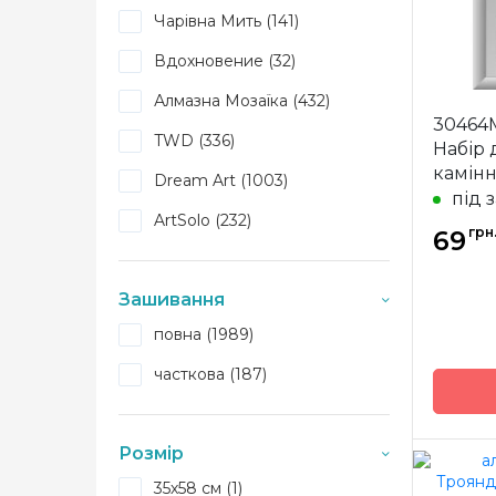
Чарівна Мить (141)
Вдохновение (32)
Алмазна Мозаїка (432)
30464
TWD (336)
Набір
камін
Dream Art (1003)
під 
ArtSolo (232)
грн
69
Зашивання
повна (1989)
часткова (187)
Розмір
35х58 см (1)