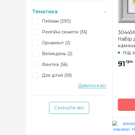
38,5х49 см (1)
Розмір
Тематика
11x12 см (1)
Камінн
Пейзаж (390)
39*57 см (1)
Релігійні сюжети (36)
30445
11x15 см (1)
Набір
Орнамент (2)
камін
41x53 см (1)
під 
Великдень (2)
12*17 см (1)
грн.
91
Фентезі (56)
45x46 см (1)
Для дітей (59)
12x12 см (1)
Дивитися всі
Метрика (1)
49*72 см (1)
Транспорт (12)
13*26 см (1)
Скинути всі
Люди Діти (170)
55x67 см (1)
Магніт (25)
13*35 см (1)
Ікони (123)
35x48 см (1)
Бренд