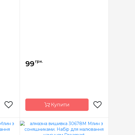
9*14 см
Розмір
11x12 см
я
адрані
Каміння
квадрані
рилові
акрилові
грн.
99
Купити
am Art
Бренд
Dream Art