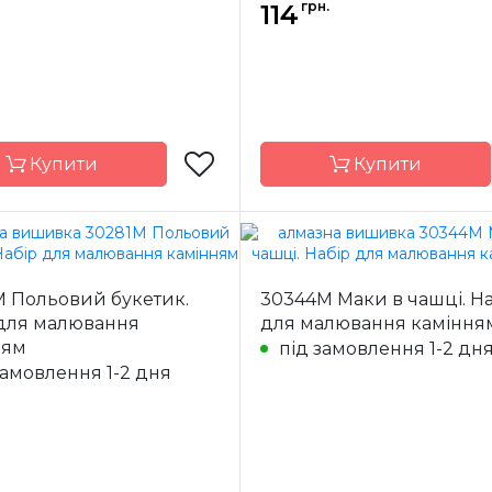
я
квадрані
Каміння
кв
грн.
114
акрилові
ак
Купити
Купити
Dream Art
Бренд
Dre
M Польовий букетик.
30344M Маки в чашці. На
Україна
Країна
У
 для малювання
для малювання каміння
ик
виробник
ням
під замовлення 1-2 дн
ння
повна
Зашивання
замовлення 1-2 дня
12x12 см
Розмір
1
я
квадрані
Каміння
круглі а
акрилові