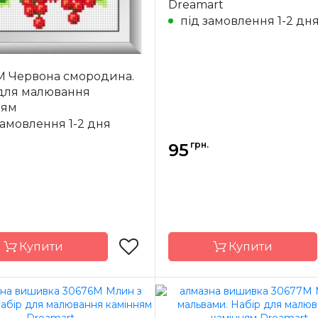
Dreamart
10*14 см
Розмір
під замовлення 1-2 дн
я
квадрані
Каміння
кв
акрилові
ак
M Червона смородина.
 для малювання
ням
замовлення 1-2 дня
грн.
95
Купити
Купити
Dream Art
Бренд
Dre