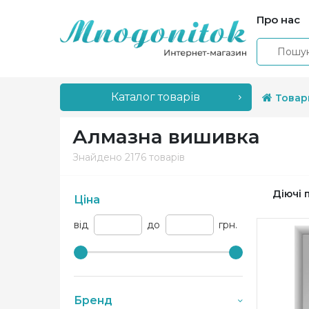
Про нас
Каталог товарів
Товар
Алмазна вишивка
Знайдено
2176 товарів
Діючі 
Ціна
від
до
грн.
Бренд