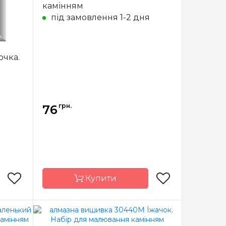
камінням
під замовлення 1-2 дня
очка.
я
грн.
76
Купити