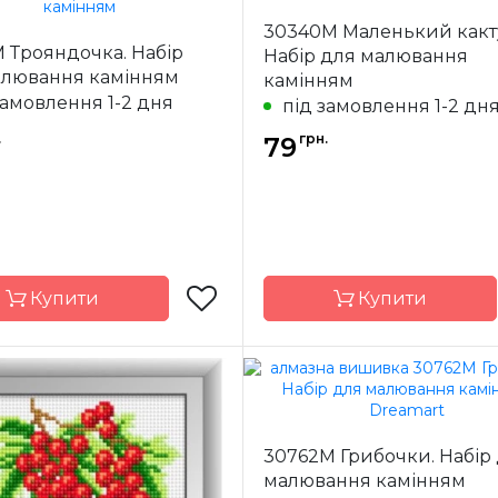
Dream Art
Бренд
Dre
30340M Маленький какт
Україна
Країна
У
 Трояндочка. Набір
Набір для малювання
ик
виробник
алювання камінням
камінням
ння
повна
Зашивання
замовлення 1-2 дня
під замовлення 1-2 дн
9x10 см
Розмір
1
.
грн.
79
я
квадрані
Каміння
кв
акрилові
ак
Купити
Купити
Dream Art
Бренд
Dre
Україна
Країна
У
30762M Грибочки. Набір
ик
виробник
малювання камінням
ння
повна
Зашивання