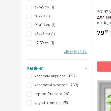
Бренд
37*45 см (1)
Країна
30192M
виробн
50х70 (1)
для м
Зашива
під 
59x80 см (1)
Розмір
грн
79
43x43 см (1)
Камінн
47*59 см (1)
Дивитися всі
10*14 см (1)
40x57 см (3)
Каміння
9х9 см (32)
квадрані акрилові (1212)
10*11 см (2)
квадратні акрилові (768)
9x10 см (1)
Бренд
стрази Preciosa (141)
9.5x11.5 см (36)
Країна
виробн
круглі акрилові (55)
9*14 см (1)
Зашива