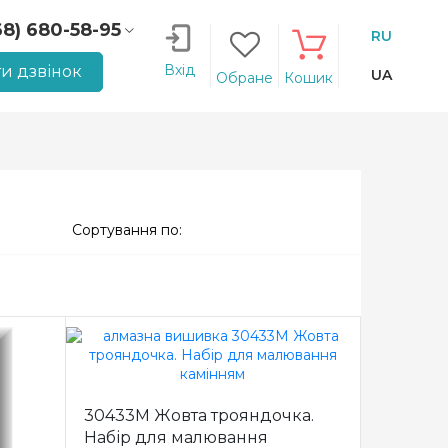
68) 680-58-95
RU
66) 207-14-90
Вхід
и дзвінок
UA
Обране
Кошик
Сортування по:
30433M Жовта трояндочка.
Набір для малювання