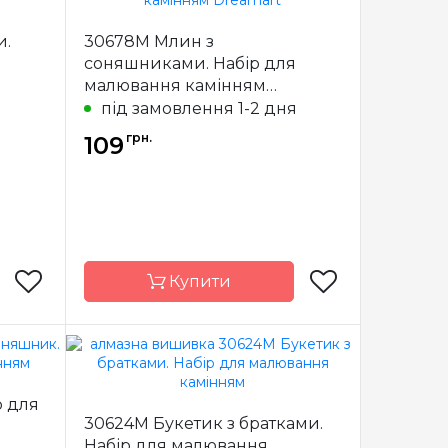
країна
Країна
Україна
и.
30678M Млин з
виробник
соняшниками. Набір для
повна
Зашивання
повна
малювання камінням
x14 см
Розмір
12*17 см
Dreamart
я
під замовлення 1-2 дня
адрані
Каміння
квадрані
грн.
109
рилові
акрилові
Купити
am Art
Бренд
Dream Art
р для
країна
Країна
Україна
30624M Букетик з братками.
виробник
Набір для малювання