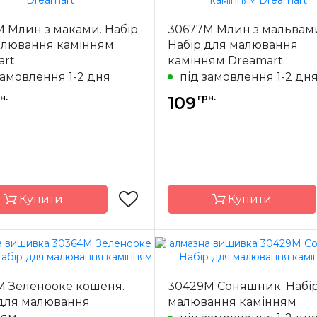
Україна
Країна
У
 Млин з маками. Набір
30677M Млин з мальвам
ик
виробник
алювання камінням
Набір для малювання
ння
повна
Зашивання
art
камінням Dreamart
11x15 см
Розмір
14
замовлення 1-2 дня
під замовлення 1-2 дн
я
квадрані
Каміння
кв
н.
грн.
109
акрилові
ак
Купити
Купити
Dream Art
Бренд
Dre
M Зеленооке кошеня.
30429M Соняшник. Набі
Україна
Країна
У
 для малювання
малювання камінням
ик
виробник