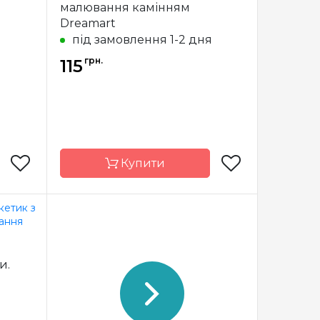
малювання камінням
Dreamart
під замовлення 1-2 дня
грн.
115
Купити
am Art
Бренд
Dream Art
країна
Країна
Україна
и.
виробник
повна
Зашивання
повна
5х17 см
Розмір
14x19 см
я