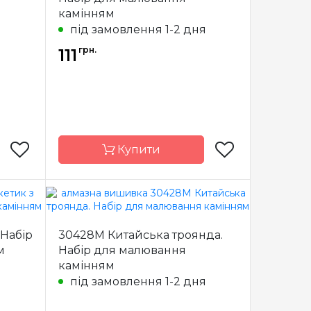
я
повна
Зашивання
повна
камінням
5x15 см
Розмір
15x15 см
під замовлення 1-2 дня
адрані
Каміння
квадрані
грн.
111
рилові
акрилові
Купити
am Art
Бренд
Dream Art
 Набір
30428M Китайська троянда.
країна
Країна
Україна
м
Набір для малювання
виробник
камінням
я
повна
Зашивання
повна
під замовлення 1-2 дня
6*16 см
Розмір
16x16 см