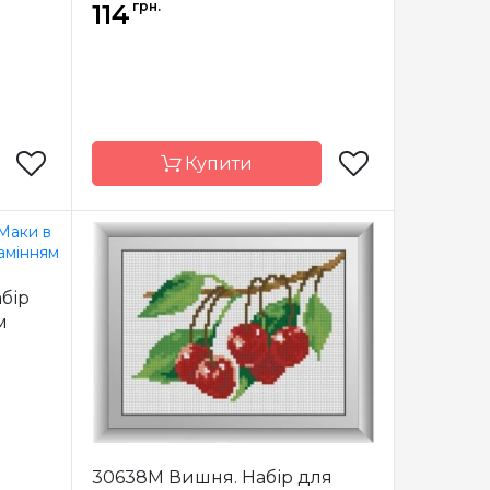
адрані
Каміння
квадрані
грн.
114
рилові
акрилові
Купити
am Art
Бренд
Dream Art
бір
країна
Країна
Україна
м
виробник
я
повна
Зашивання
повна
3х15 см
Розмір
16*16 см
крилові
Каміння
квадрані
акрилові
30638M Вишня. Набір для