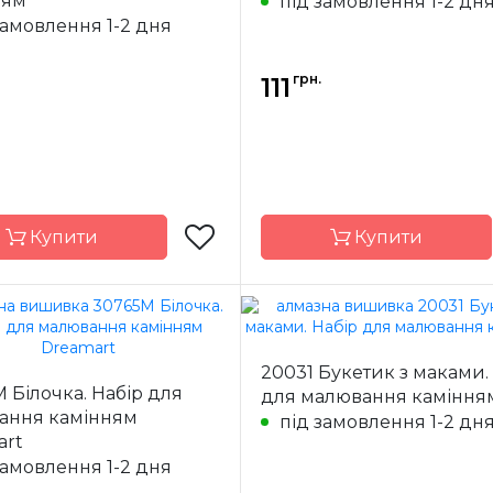
ням
під замовлення 1-2 дн
ння
повна
Зашивання
замовлення 1-2 дня
15x15 см
Розмір
1
я
квадрані
Каміння
кв
грн.
111
акрилові
ак
Купити
Купити
Dream Art
Бренд
Dre
20031 Букетик з маками.
Україна
Країна
У
 Білочка. Набір для
для малювання каміння
ик
виробник
ання камінням
під замовлення 1-2 дн
ння
повна
Зашивання
art
15*17 см
Розмір
1
замовлення 1-2 дня