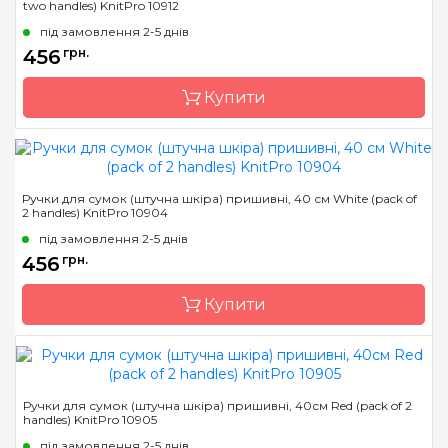
two handles) KnitPro 10912
Країна виробник
Індія
під замовлення 2-5 днів
456
грн.
Купити
Бренд
KnitPro
Ручки для сумок (штучна шкіра) пришивні, 40 см White (pack of
2 handles) KnitPro 10904
Країна виробник
Індія
під замовлення 2-5 днів
456
грн.
Купити
Бренд
KnitPro
Ручки для сумок (штучна шкіра) пришивні, 40см Red (pack of 2
handles) KnitPro 10905
Країна виробник
Індія
під замовлення 2-5 днів