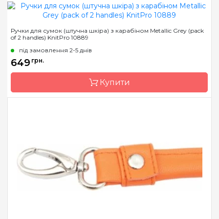
Бренд
KnitPro
Ручки для сумок (штучна шкіра) з карабіном Metallic Grey (pack
of 2 handles) KnitPro 10889
Країна виробник
Індія
під замовлення 2-5 днів
649
грн.
Купити
Бренд
KnitPro
Країна виробник
Індія