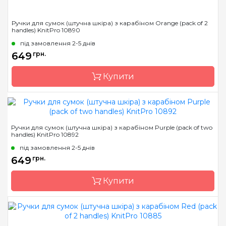
Ручки для сумок (штучна шкіра) з карабіном Orange (pack of 2
handles) KnitPro 10890
під замовлення 2-5 днів
649
грн.
Купити
Бренд
KnitPro
Ручки для сумок (штучна шкіра) з карабіном Purple (pack of two
handles) KnitPro 10892
Країна виробник
Індія
під замовлення 2-5 днів
649
грн.
Купити
Бренд
KnitPro