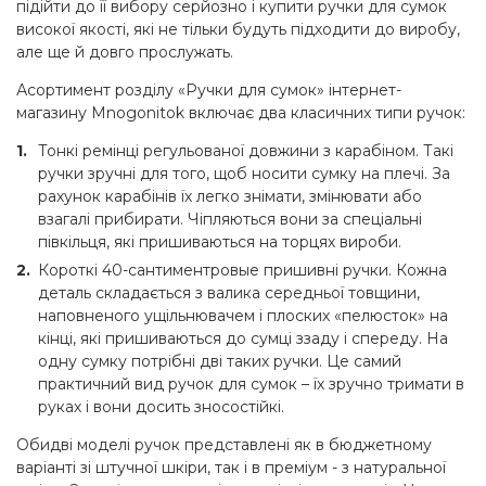
підійти до її вибору серйозно і купити ручки для сумок
високої якості, які не тільки будуть підходити до виробу,
але ще й довго прослужать.
Асортимент розділу «Ручки для сумок» інтернет-
магазину Mnogonitok включає два класичних типи ручок:
Тонкі ремінці регульованої довжини з карабіном. Такі
ручки зручні для того, щоб носити сумку на плечі. За
рахунок карабінів їх легко знімати, змінювати або
взагалі прибирати. Чіпляються вони за спеціальні
півкільця, які пришиваються на торцях вироби.
Короткі 40-сантиментровые пришивні ручки. Кожна
деталь складається з валика середньої товщини,
наповненого ущільнювачем і плоских «пелюсток» на
кінці, які пришиваються до сумці ззаду і спереду. На
одну сумку потрібні дві таких ручки. Це самий
практичний вид ручок для сумок – їх зручно тримати в
руках і вони досить зносостійкі.
Обидві моделі ручок представлені як в бюджетному
варіанті зі штучної шкіри, так і в преміум - з натуральної