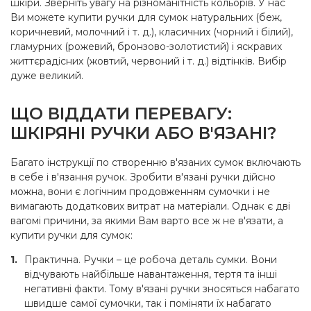
шкіри. Зверніть увагу на різноманітність кольорів. У нас
Ви можете купити ручки для сумок натуральних (беж,
коричневий, молочний і т. д.), класичних (чорний і білий),
гламурних (рожевий, бронзово-золотистий) і яскравих
життєрадісних (жовтий, червоний і т. д.) відтінків. Вибір
дуже великий.
ЩО ВІДДАТИ ПЕРЕВАГУ:
ШКІРЯНІ РУЧКИ АБО В'ЯЗАНІ?
Багато інструкції по створенню в'язаних сумок включають
в себе і в'язання ручок. Зробити в'язані ручки дійсно
можна, вони є логічним продовженням сумочки і не
вимагають додаткових витрат на матеріали. Однак є дві
вагомі причини, за якими Вам варто все ж не в'язати, а
купити ручки для сумок:
Практична. Ручки – це робоча деталь сумки. Вони
відчувають найбільше навантаження, тертя та інші
негативні факти. Тому в'язані ручки зносяться набагато
швидше самої сумочки, так і поміняти їх набагато