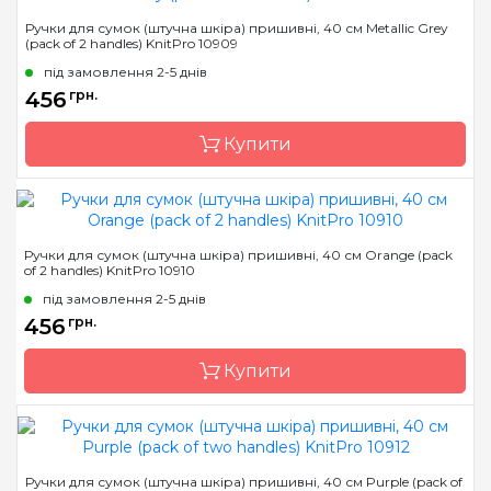
Бренд
KnitPro
Ручки для сумок (штучна шкіра) пришивні, 40 см Metallic Grey
(pack of 2 handles) KnitPro 10909
Країна виробник
Індія
під замовлення 2-5 днів
456
грн.
Купити
Бренд
KnitPro
Ручки для сумок (штучна шкіра) пришивні, 40 см Orange (pack
of 2 handles) KnitPro 10910
Країна виробник
Індія
під замовлення 2-5 днів
456
грн.
Купити
Бренд
KnitPro
Ручки для сумок (штучна шкіра) пришивні, 40 см Purple (pack of