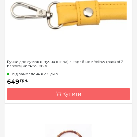
Ручки для сумок (штучна шкіра) з карабіном Yellow (pack of 2
handles) KnitPro 10886
під замовлення 2-5 днів
649
грн.
Купити
Бренд
KnitPro
Країна виробник
Індія