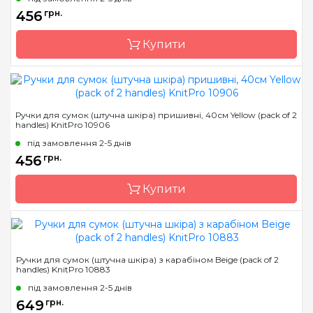
456
грн.
Купити
Бренд
KnitPro
Ручки для сумок (штучна шкіра) пришивні, 40см Yellow (pack of 2
handles) KnitPro 10906
Країна виробник
Індія
під замовлення 2-5 днів
456
грн.
Купити
Бренд
KnitPro
Ручки для сумок (штучна шкіра) з карабіном Beige (pack of 2
handles) KnitPro 10883
Країна виробник
Індія
під замовлення 2-5 днів
649
грн.