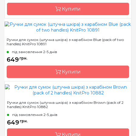
Купити
Бренд
KnitPro
Ручки для сумок (штучна шкіра) з карабіном Blue (pack of two
handles) KnitPro 10891
Країна виробник
Індія
під замовлення 2-5 днів
649
грн.
Купити
Бренд
KnitPro
Ручки для сумок (штучна шкіра) з карабіном Brown (pack of 2
handles) KnitPro 10882
Країна виробник
Індія
під замовлення 2-5 днів
649
грн.
Купити