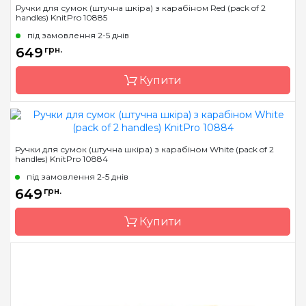
Ручки для сумок (штучна шкіра) з карабіном Red (pack of 2
handles) KnitPro 10885
Країна виробник
Індія
під замовлення 2-5 днів
649
грн.
Купити
Бренд
KnitPro
Ручки для сумок (штучна шкіра) з карабіном White (pack of 2
handles) KnitPro 10884
Країна виробник
Індія
під замовлення 2-5 днів
649
грн.
Купити
Бренд
KnitPro
Країна виробник
Індія