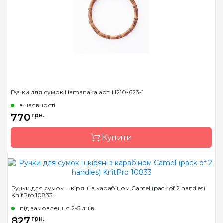
Ручки для сумок Hamanaka арт. H210-623-1
в наявності
770
грн.
Купити
Бренд
Hamanaka
Ручки для сумок шкіряні з карабіном Camel (pack of 2 handles)
KnitPro 10833
Країна виробник
Японія
під замовлення 2-5 днів
827
грн.