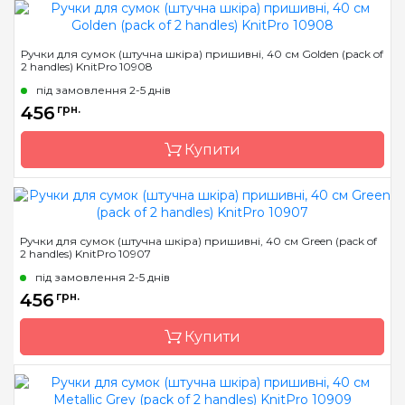
Бренд
KnitPro
Ручки для сумок (штучна шкіра) пришивні, 40 см Golden (pack of
2 handles) KnitPro 10908
Країна виробник
Індія
під замовлення 2-5 днів
456
грн.
Купити
Бренд
KnitPro
Ручки для сумок (штучна шкіра) пришивні, 40 см Green (pack of
2 handles) KnitPro 10907
Країна виробник
Індія
під замовлення 2-5 днів
456
грн.
Купити