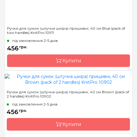
Ручки для сумок (штучна шкіра) пришивні, 40 см Blue (pack of
two handles) KnitPro 10911
під замовлення 2-5 днів
456
грн.
Купити
Бренд
KnitPro
Ручки для сумок (штучна шкіра) пришивні, 40 см Brown (pack of
2 handles) KnitPro 10902
Країна виробник
Індія
під замовлення 2-5 днів
456
грн.
Купити