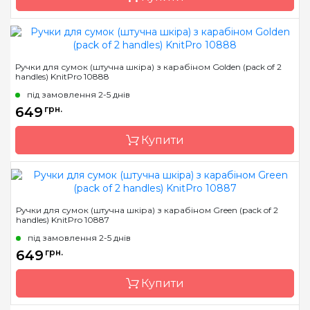
Бренд
KnitPro
Ручки для сумок (штучна шкіра) з карабіном Golden (pack of 2
handles) KnitPro 10888
Країна виробник
Індія
під замовлення 2-5 днів
649
грн.
Купити
Бренд
KnitPro
Ручки для сумок (штучна шкіра) з карабіном Green (pack of 2
handles) KnitPro 10887
Країна виробник
Індія
під замовлення 2-5 днів
649
грн.
Купити