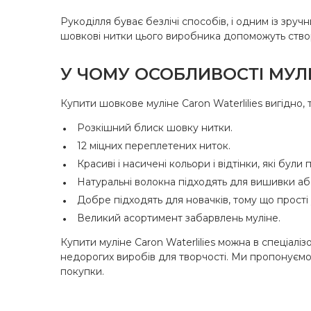
Рукоділля буває безлічі способів, і одним із зр
шовкові нитки цього виробника допоможуть створи
У ЧОМУ ОСОБЛИВОСТІ МУЛІ
Купити шовкове муліне Caron Waterlilies вигідно,
Розкішний блиск шовку нитки.
12 міцних переплетених ниток.
Красиві і насичені кольори і відтінки, які були
Натуральні волокна підходять для вишивки а
Добре підходять для новачків, тому що прості у
Великий асортимент забарвлень муліне.
Купити муліне Caron Waterlilies можна в спеціалі
недорогих виробів для творчості. Ми пропонуємо к
покупки.