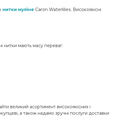
ою
нитки муліне
Caron Waterlilies. Високоякісні
ні нитки мають масу переваг:
найти великий асортимент високоякісних і
окупцеві, а також надамо зручні послуги доставки