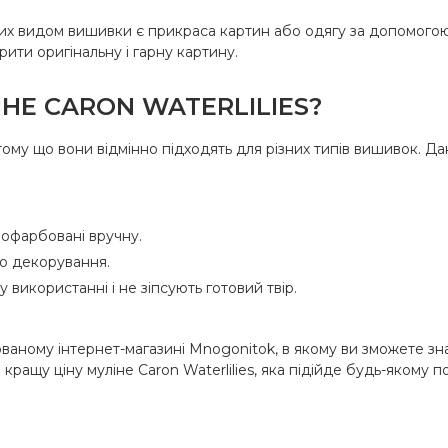
учних видом вишивки є прикраса картин або одягу за допомог
ти оригінальну і гарну картину.
НЕ CARON WATERLILIES?
 тому що вони відмінно підходять для різних типів вишивок. Да
 пофарбовані вручну.
бо декорування.
 використанні і не зіпсують готовий твір.
зованому інтернет-магазині Mnogonitok, в якому ви зможете з
ращу ціну муліне Caron Waterlilies, яка підійде будь-якому п