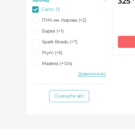
325
Caron (1)
ПНК им. Кирова (+2)
Барва (+1)
Spark Beads (+7)
Prym (+5)
Бренд
Країна
Madeira (+124)
виробн
Дивитися всі
Kreinik (+12)
Метра
DMC (+9)
Склад
Скинути всі
Bohin (+1)
Bestex (+1)