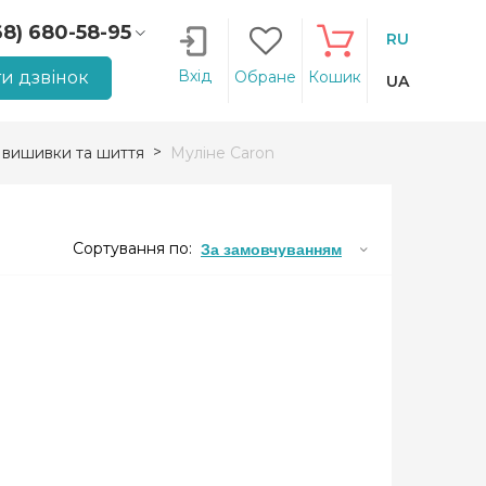
68) 680-58-95
RU
66) 207-14-90
Вхід
и дзвінок
Обране
Кошик
UA
 вишивки та шиття
Муліне Caron
Сортування по:
За замовчуванням