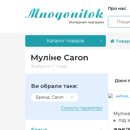
Про нас
Каталог товарів
Товар
Муліне Caron
Знайдено
1 товар
Діючі 
Ви обрали таке:
Бренд: Caron
Скинути параметри
Муліне
під 
гр
Бренд