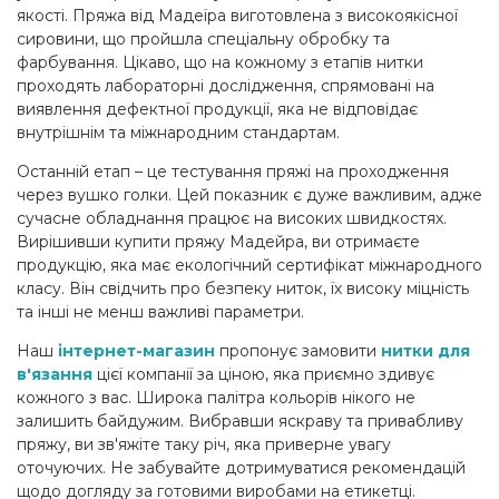
якості. Пряжа від Мадеїра виготовлена ​​з високоякісної
сировини, що пройшла спеціальну обробку та
фарбування. Цікаво, що на кожному з етапів нитки
проходять лабораторні дослідження, спрямовані на
виявлення дефектної продукції, яка не відповідає
внутрішнім та міжнародним стандартам.
Останній етап – це тестування пряжі на проходження
через вушко голки. Цей показник є дуже важливим, адже
сучасне обладнання працює на високих швидкостях.
Вирішивши купити пряжу Мадейра, ви отримаєте
продукцію, яка має екологічний сертифікат міжнародного
класу. Він свідчить про безпеку ниток, їх високу міцність
та інші не менш важливі параметри.
Наш
інтернет-магазин
пропонує замовити
нитки для
в'язання
цієї компанії за ціною, яка приємно здивує
кожного з вас. Широка палітра кольорів нікого не
залишить байдужим. Вибравши яскраву та привабливу
пряжу, ви зв'яжіте таку річ, яка приверне увагу
оточуючих. Не забувайте дотримуватися рекомендацій
щодо догляду за готовими виробами на етикетці.