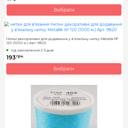
Вибрати
Бренд
Madeira
Країна виробник
Німеччина
Вага мотка
-
Нитки декоративні для додавання у в'язальну нитку Metallik №
120 (1000 м.) Арт. 9820
Метраж
200 м.
під замовлення 2-5 днів
193
грн.
Вибрати
Бренд
Madeira
Країна виробник
Німеччина
Вага мотка
-
Метраж
1000 м.