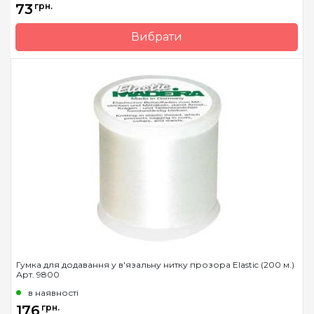
73
грн.
Вибрати
Бренд
Madeira
Країна виробник
Німеччина
Вага мотка
-
Метраж
5 м.
Гумка для додавання у в'язальну нитку прозора Elastic (200 м.)
Арт. 9800
в наявності
176
грн.