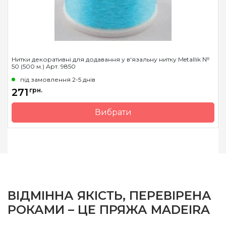
Нитки декоративні для додавання у в'язальну нитку Metallik №
50 (500 м.) Арт. 9850
під замовлення 2-5 днів
271
грн.
Вибрати
Бренд
Madeira
Країна виробник
Німеччина
Вага мотка
-
Метраж
500 м.
ВІДМІННА ЯКІСТЬ, ПЕРЕВІРЕНА
РОКАМИ – ЦЕ ПРЯЖА MADEIRA