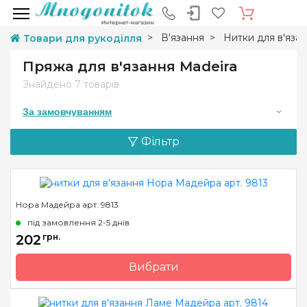
В'язання
Нитки для в'яза
Товари для рукоділля
Пряжа для в'язання Madeira
Знайдено
7 товарів
За замовчуванням
Фільтр
Нора Мадейра арт. 9813
під замовлення 2-5 днів
202
грн.
Вибрати
Бренд
Madeira
Країна виробник
Німеччина