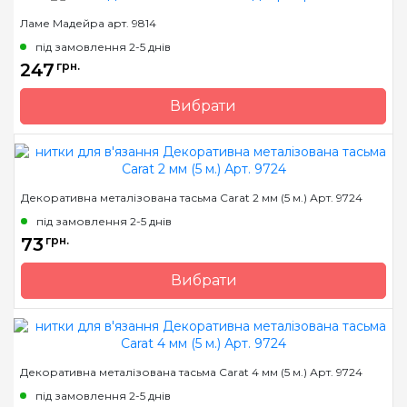
Ламе Мадейра арт. 9814
Вага мотка
25 гр.
під замовлення 2-5 днів
Метраж
100 м.
247
грн.
Вибрати
Бренд
Madeira
Країна виробник
Німеччина
Вага мотка
25 гр.
Декоративна металізована тасьма Carat 2 мм (5 м.) Арт. 9724
Метраж
175 м.
під замовлення 2-5 днів
73
грн.
Вибрати
Бренд
Madeira
Країна виробник
Німеччина
Вага мотка
-
Декоративна металізована тасьма Carat 4 мм (5 м.) Арт. 9724
Метраж
5 м.
під замовлення 2-5 днів