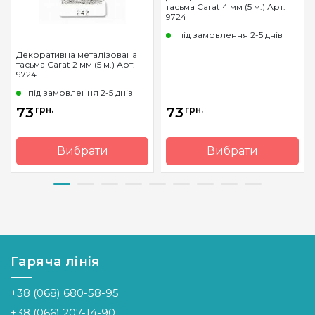
тасьма Carat 4 мм (5 м.) Арт.
9724
під замовлення 2-5 днів
Декоративна металізована
тасьма Carat 2 мм (5 м.) Арт.
9724
під замовлення 2-5 днів
73
грн.
73
грн.
Вибрати
Вибрати
Бренд
Madeira
Бренд
Madeira
Країна
Німеччина
Країна
Німеччина
виробник
виробник
Вага
-
Вага
-
мотка
мотка
Гаряча лінія
Метраж
5 м.
Метраж
5 м.
+38 (068) 680-58-95
+38 (066) 207-14-90