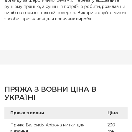
догляду за шерстяними речами. Перевагу віддавайте
ручному пранню, а сушіння потрібно робити, розклавши
виріб на горизонтальній поверхні. Використовуйте миючі
засоби, призначені для вовняних виробів.
ПРЯЖА З ВОВНИ ЦІНА В
УКРАЇНІ
Пряжа з вовни
Ціна
Пряжа Валенсія Арізона нитки для
230
в'язання
грн.