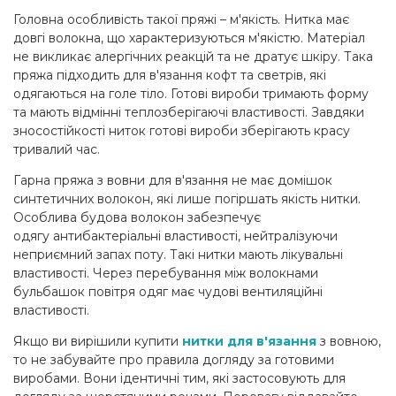
Головна особливість такої пряжі – м'якість. Нитка має
довгі волокна, що характеризуються м'якістю. Матеріал
не викликає алергічних реакцій та не дратує шкіру. Така
пряжа підходить для в'язання кофт та светрів, які
одягаються на голе тіло. Готові вироби тримають форму
та мають відмінні теплозберігаючі властивості. Завдяки
зносостійкості ниток готові вироби зберігають красу
тривалий час.
Гарна пряжа з вовни для в'язання не має домішок
синтетичних волокон, які лише погіршать якість нитки.
Особлива будова волокон забезпечує
одягу антибактеріальні властивості, нейтралізуючи
неприємний запах поту. Такі нитки мають лікувальні
властивості. Через перебування між волокнами
бульбашок повітря одяг має чудові вентиляційні
властивості.
Якщо ви вирішили купити
нитки для в'язання
з вовною,
то не забувайте про правила догляду за готовими
виробами. Вони ідентичні тим, які застосовують для