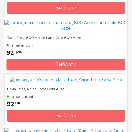
Вибрати
Бренд
Alize
Країна виробник
Туреччина
Вага мотка
100 гр.
Лана Голд 800 Алізе Lana Gold 800 Alize
Метраж
550 м.
в наявності
Склад
підчесана вовна 20%,
92
грн.
акрил 80%
Вибрати
Бренд
Alize
Країна виробник
Туреччина
Лана Голд Алізе Lana Gold Alize
Вага мотка
100 гр.
в наявності
Метраж
800 м.
92
грн.
Склад
овеча вовна 49%, акрил
51%
Вибрати
Бренд
Alize