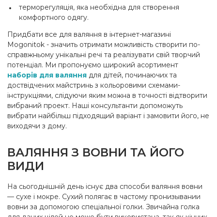
терморегуляція, яка необхідна для створення
комфортного одягу.
Придбати все для валяння в інтернет-магазині
Mogonitok - значить отримати можливість створити по-
справжньому унікальні речі та реалізувати свій творчий
потенціал. Ми пропонуємо широкий асортимент
наборів для валяння
для дітей, починаючих та
доствідчених майстринь з кольоровими схемами-
інструкціями, слідуючи яким можна в точності відтворити
вибраний проект. Наші консультанти допоможуть
вибрати найбільш підходящий варіант і замовити його, не
виходячи з дому.
ВАЛЯННЯ З ВОВНИ ТА ЙОГО
ВИДИ
На сьогоднішній день існує два способи валяння вовни
— сухе і мокре. Сухий полягає в частому пронизывании
вовни за допомогою спеціальної голки. Звичайна голка
для даних цілей не може бути використана, так як кінчик