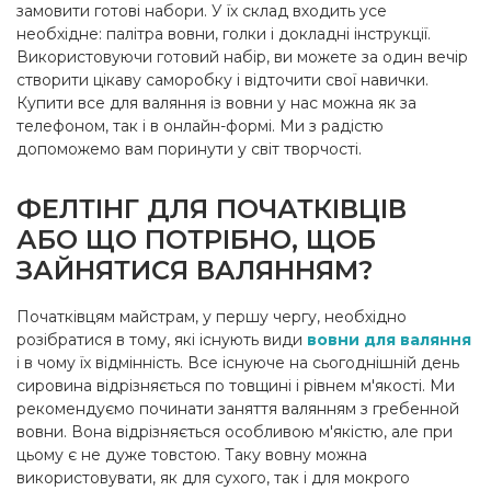
замовити готові набори. У їх склад входить усе
необхідне: палітра вовни, голки і докладні інструкції.
Використовуючи готовий набір, ви можете за один вечір
створити цікаву саморобку і відточити свої навички.
Купити все для валяння із вовни у нас можна як за
телефоном, так і в онлайн-формі. Ми з радістю
допоможемо вам поринути у світ творчості.
ФЕЛТІНГ ДЛЯ ПОЧАТКІВЦІВ
АБО ЩО ПОТРІБНО, ЩОБ
ЗАЙНЯТИСЯ ВАЛЯННЯМ?
Початківцям майстрам, у першу чергу, необхідно
розібратися в тому, які існують види
вовни для валяння
і в чому їх відмінність. Все існуюче на сьогоднішній день
сировина відрізняється по товщині і рівнем м'якості. Ми
рекомендуємо починати заняття валянням з гребенной
вовни. Вона відрізняється особливою м'якістю, але при
цьому є не дуже товстою. Таку вовну можна
використовувати, як для сухого, так і для мокрого