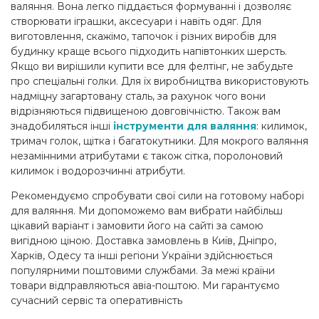
валяння. Вона легко піддається формуванні і дозволяє
створювати іграшки, аксесуари і навіть одяг. Для
виготовлення, скажімо, тапочок і різних виробів для
будинку краще всього підходить напівтонких шерсть.
Якщо ви вирішили купити все для фелтінг, не забудьте
про спеціальні голки. Для їх виробництва використовують
надміцну загартовану сталь, за рахунок чого вони
відрізняються підвищеною довговічністю. Також вам
знадобиляться інші
інструменти для валяння
: килимок,
тримач голок, щітка і багатокутники. Для мокрого валяння
незамінними атрибутами є також сітка, поролоновий
килимок і водорозчинні атрибути.
Рекомендуємо спробувати свої сили на готовому наборі
для валяння. Ми допоможемо вам вибрати найбільш
цікавий варіант і замовити його на сайті за самою
вигідною ціною. Доставка замовлень в Київ, Дніпро,
Харків, Одесу та інші регіони України здійснюється
популярними поштовими службами. За межі країни
товари відправляються авіа-поштою. Ми гарантуємо
сучасний сервіс та оперативність