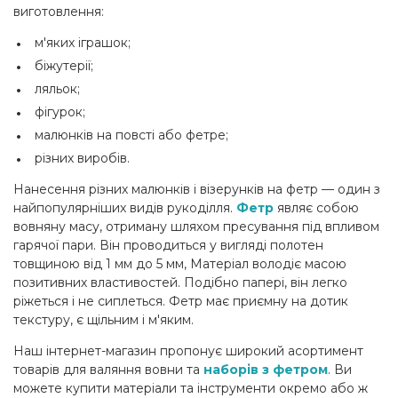
виготовлення:
м'яких іграшок;
біжутерії;
ляльок;
фігурок;
малюнків на повсті або фетре;
різних виробів.
Нанесення різних малюнків і візерунків на фетр — один з
найпопулярніших видів рукоділля.
Фетр
являє собою
вовняну масу, отриману шляхом пресування під впливом
гарячої пари. Він проводиться у вигляді полотен
товщиною від 1 мм до 5 мм, Матеріал володіє масою
позитивних властивостей. Подібно папері, він легко
ріжеться і не сиплеться. Фетр має приємну на дотик
текстуру, є щільним і м'яким.
Наш інтернет-магазин пропонує широкий асортимент
товарів для валяння вовни та
наборів з фетром
. Ви
можете купити матеріали та інструменти окремо або ж