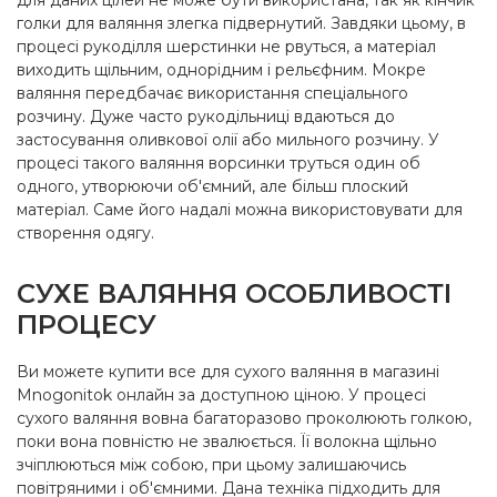
голки для валяння злегка підвернутий. Завдяки цьому, в
процесі рукоділля шерстинки не рвуться, а матеріал
виходить щільним, однорідним і рельєфним. Мокре
валяння передбачає використання спеціального
розчину. Дуже часто рукодільниці вдаються до
застосування оливкової олії або мильного розчину. У
процесі такого валяння ворсинки труться один об
одного, утворюючи об'ємний, але більш плоский
матеріал. Саме його надалі можна використовувати для
створення одягу.
СУХЕ ВАЛЯННЯ ОСОБЛИВОСТІ
ПРОЦЕСУ
Ви можете купити все для сухого валяння в магазині
Mnogonitok онлайн за доступною ціною. У процесі
сухого валяння вовна багаторазово проколюють голкою,
поки вона повністю не звалюється. Її волокна щільно
зчіплюються між собою, при цьому залишаючись
повітряними і об'ємними. Дана техніка підходить для