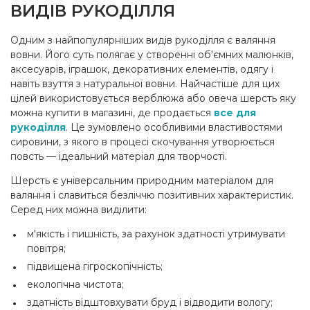
ВИДІВ РУКОДІЛЛЯ
Одним з найпопулярніших видів рукоділля є валяння
вовни. Його суть полягає у створенні об'ємних малюнків,
аксесуарів, іграшок, декоративних елементів, одягу і
навіть взуття з натуральної вовни. Найчастіше для цих
цілей використовується верблюжа або овеча шерсть яку
можна купити в магазині, де продається
все для
рукоділля
. Це зумовлено особливими властивостями
сировини, з якого в процесі скочування утворюється
повсть — ідеальний матеріал для творчості.
Шерсть є універсальним природним матеріалом для
валяння і славиться безліччю позитивних характеристик.
Серед них можна виділити:
м'якість і пишність, за рахунок здатності утримувати
повітря;
підвищена гігроскопічність;
екологічна чистота;
здатність відштовхувати бруд і відводити вологу;