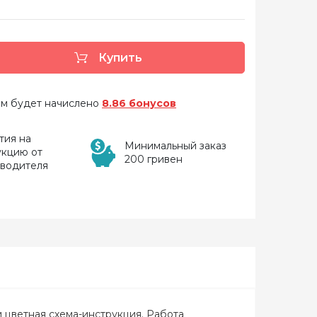
Купить
 вам будет начислено
8.86 бонусов
тия на
Минимальный заказ
укцию от
200 гривен
зводителя
 и цветная схема-инструкция. Работа