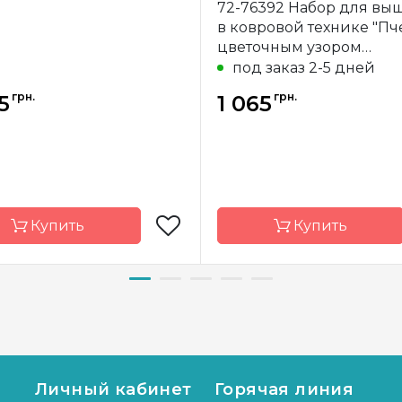
72-76392 Набор для вы
в ковровой технике "Пч
цветочным узором
Dimensions с пяльцами
под заказ 2-5 дней
грн.
грн.
5
1 065
Купить
Купить
д
Dimensions
Бренд
Dime
а-
Китай
Страна-
водитель
производитель
р
d=20.3 см
Размер
d=
Личный кабинет
Горячая линия