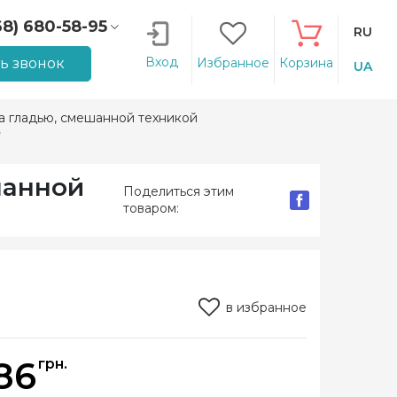
68) 680-58-95
RU
66) 207-14-90
Вход
ть звонок
Избранное
Корзина
UA
 гладью, смешанной техникой
е
шанной
Поделиться этим
товаром:
в избранное
86
грн.