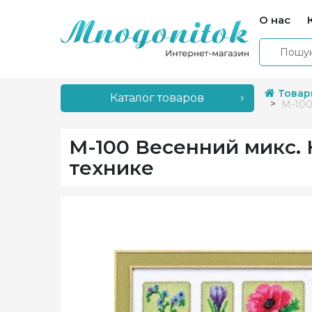
О нас
Товар
Каталог товаров
М-100
М-100 Весенний микс.
технике