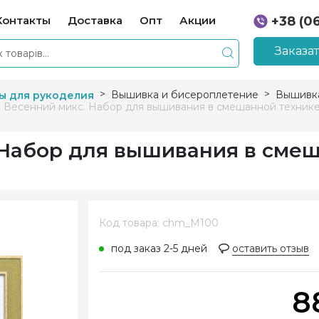
Контакты
Доставка
Опт
Акции
+38 (0
+38 (0
Заказа
Вышивка и бисероплетение
Вышивка
ы для рукоделия
 Весенний микс. Набор для вышивания в смешанной техник
 Набор для вышивания в сме
Код товара: chm_M100
под заказ 2-5 дней
оставить отзыв
8