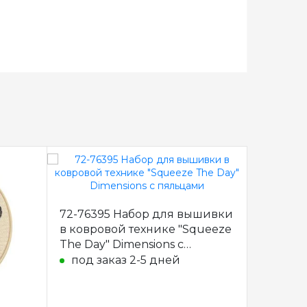
72-76395 Набор для вышивки
72-7639
в ковровой технике "Squeeze
в ковро
The Day" Dimensions с
грибы" 
пяльцами
пяльца
под заказ 2-5 дней
под з