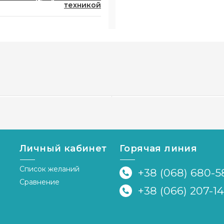
техникой
54584 Современные
. Набор для вышивки
Личный кабинет
Горячая линия
 Vervaco
заказ 2-5 дней
Список желаний
+38 (068) 680-5
Сравнение
грн.
3
+38 (066) 207-1
я
PN-0010865 Цветные