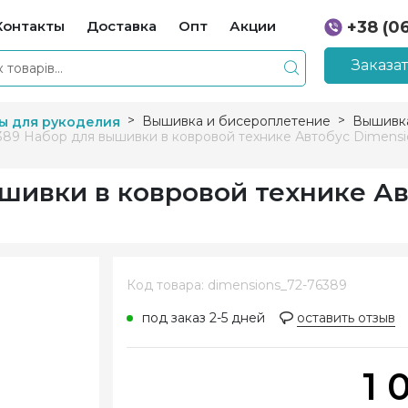
Контакты
Доставка
Опт
Акции
+38 (0
+38 (0
Заказа
Вышивка и бисероплетение
Вышивка
ы для рукоделия
389 Набор для вышивки в ковровой технике Автобус Dimensi
ышивки в ковровой технике А
и
Код товара: dimensions_72-76389
под заказ 2-5 дней
оставить отзыв
1 