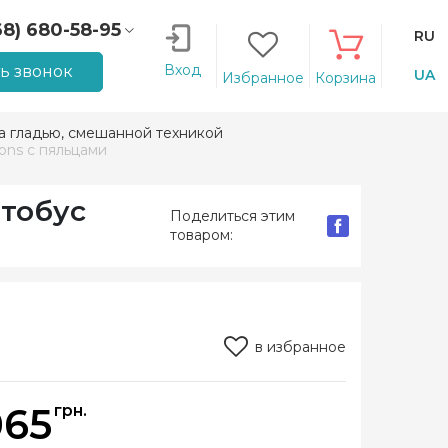
68) 680-58-95
RU
66) 207-14-90
Вход
ть звонок
UA
Избранное
Корзина
 гладью, смешанной техникой
ons с пяльцами
втобус
Поделиться этим
товаром:
в избранное
065
грн.