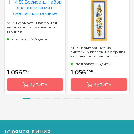
М-55 Верность. Набор для
вышивания в смешанной
технике
под заказ 2-5 дней
М-141 Композиция из
анютиных глазок. Набор для
вышивания в смешанной
технике
под заказ 2-5 дней
1 056
грн.
1 056
грн.
Купить
Купить
Бренд
Чарівна
Бренд
Чарівна
Мить
Мить
Страна-
Украина
Страна-
Украина
производитель
производитель
Горячая линия