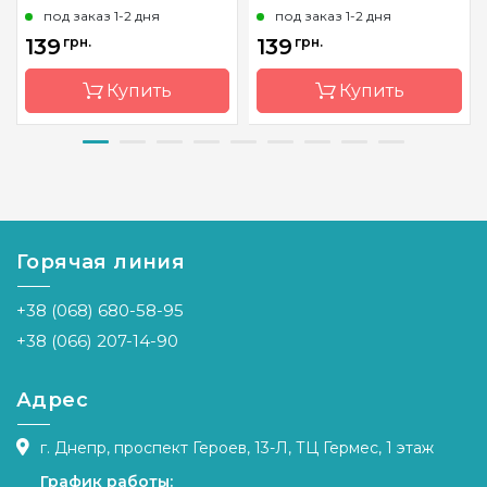
под заказ 1-2 дня
под заказ 1-2 дня
139
грн.
139
грн.
Купить
Купить
Бренд
Dream
Бренд
Dream
Art
Art
Страна-
Украина
Страна-
Украина
производитель
производитель
Горячая линия
Зашивка
полная
Зашивка
полная
+38 (068) 680-58-95
Размер
15x15 см
Размер
15х15 см
+38 (066) 207-14-90
Камни
квадраные
Камни
квадраные
акриловые
акриловые
Адрес
г. Днепр, проспект Героев, 13-Л, ТЦ Гермес, 1 этаж
График работы: