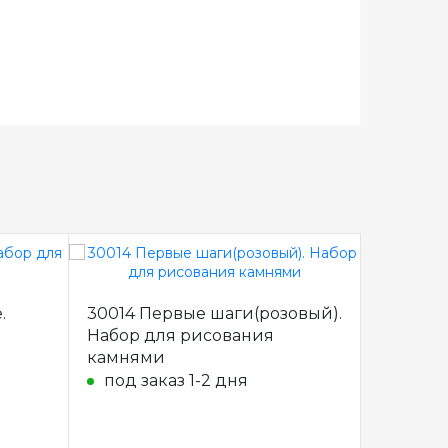
.
30014 Первые шаги(розовый).
30015 П
Набор для рисования
Набор д
камнями
камням
под заказ 1-2 дня
под за