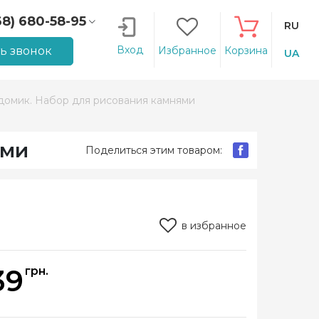
68) 680-58-95
RU
66) 207-14-90
Вход
ть звонок
Избранное
Корзина
UA
домик. Набор для рисования камнями
ями
Поделиться этим товаром:
в избранное
39
грн.