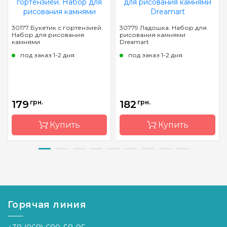
30177 Букетик с гортензией.
30779 Ладошка. Набор для
Набор для рисования
рисования камнями
камнями
Dreamart
под заказ 1-2 дня
под заказ 1-2 дня
179
грн.
182
грн.
Купить
Купить
Бренд
Dream
Бренд
Dream
Art
Art
Страна-
Украина
Страна-
Украина
производитель
производитель
Горячая линия
Зашивка
полная
Зашивка
полная