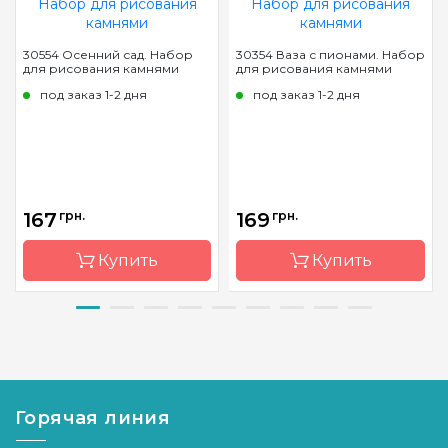
30554 Осенний сад. Набор
30354 Ваза с пионами. Набор
для рисования камнями
для рисования камнями
под заказ 1-2 дня
под заказ 1-2 дня
167
грн.
169
грн.
Купить
Купить
Бренд
Dream
Бренд
Dream
Art
Art
Страна-
Украина
Страна-
Украина
производитель
производитель
Горячая линия
Зашивка
полная
Зашивка
полная