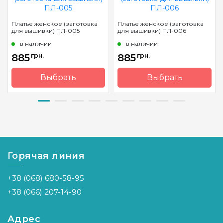
Платье женское (заготовка
Платье женское (заготовка
для вышивки) ПЛ-005
для вышивки) ПЛ-006
в наличии
в наличии
885
грн.
885
грн.
Выбрать
Выбрать
Бренд
Барвиста
Бренд
Барвиста
Вишиванка
Вишиванка
Страна-
Украина
Страна-
Украина
производитель
производитель
Горячая линия
+38 (068) 680-58-95
+38 (066) 207-14-90
Адрес