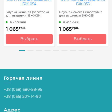
Блузка женская (заготовка
Блузка женская (заготовка
для вышивки) БЖ-054
для вышивки) БЖ-055
в наличии
в наличии
1 065
грн.
1 065
грн.
Выбрать
Выбрать
Бренд
Барвиста
Бренд
Барвиста
Вишиванка
Вишиванка
Страна-
Украина
Страна-
Украина
производитель
производитель
Горячая линия
+38 (068) 680-58-95
+38 (066) 207-14-90
Адрес