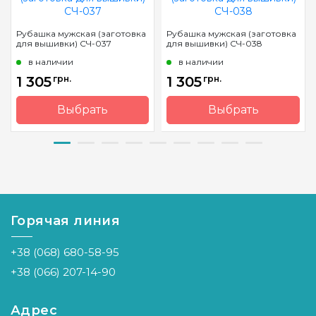
Рубашка мужская (заготовка
Рубашка мужская (заготовка
для вышивки) СЧ-037
для вышивки) СЧ-038
в наличии
в наличии
1 305
грн.
1 305
грн.
Выбрать
Выбрать
Бренд
Барвиста
Бренд
Барвиста
Вишиванка
Вишиванка
Страна-
Украина
Страна-
Украина
производитель
производитель
Горячая линия
+38 (068) 680-58-95
+38 (066) 207-14-90
Адрес