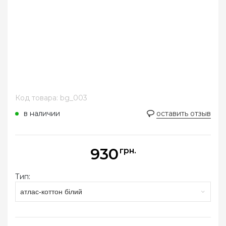
Код товара: bg_003
в наличии
оставить отзыв
930
грн.
Тип:
атлас-коттон білий