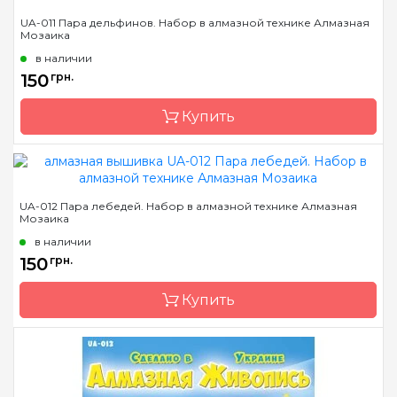
Бренд
Алмазная Мозаика
UA-011 Пара дельфинов. Набор в алмазной технике Алмазная
Мозаика
Страна-производитель
Украина
в наличии
Зашивка
полная
150
грн.
Размер
13х13
Купить
Камни
квадратные акриловые
Бренд
Алмазная Мозаика
UA-012 Пара лебедей. Набор в алмазной технике Алмазная
Мозаика
Страна-производитель
Украина
в наличии
Зашивка
полная
150
грн.
Размер
18х18
Купить
Камни
квадратные акриловые
Бренд
Алмазная Мозаика