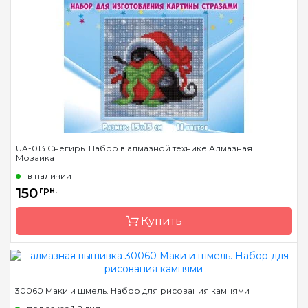
Страна-производитель
Украина
Зашивка
полная
Размер
18х18
Камни
квадратные акриловые
UA-013 Снегирь. Набор в алмазной технике Алмазная
Мозаика
в наличии
150
грн.
Купить
Бренд
Алмазная Мозаика
30060 Маки и шмель. Набор для рисования камнями
Страна-производитель
Украина