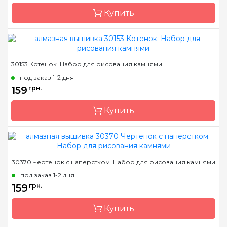
Размер
18x18 см
Купить
Камни
квадраные акриловые
Бренд
Dream Art
30153 Котенок. Набор для рисования камнями
Страна-производитель
Украина
под заказ 1-2 дня
Зашивка
полная
159
грн.
Размер
20*21 см
Купить
Камни
квадраные акриловые
Бренд
Dream Art
30370 Чертенок с наперстком. Набор для рисования камнями
Страна-производитель
Украина
под заказ 1-2 дня
Зашивка
полная
159
грн.
Размер
19*19 см
Купить
Камни
квадраные акриловые