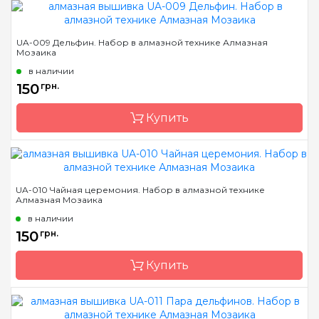
Бренд
Алмазная Мозаика
UA-009 Дельфин. Набор в алмазной технике Алмазная
Мозаика
Страна-производитель
Украина
в наличии
Зашивка
полная
150
грн.
Размер
15х18
Купить
Камни
квадратные акриловые
Бренд
Алмазная Мозаика
UA-010 Чайная церемония. Набор в алмазной технике
Алмазная Мозаика
Страна-производитель
Украина
в наличии
Зашивка
полная
150
грн.
Размер
18х18
Купить
Камни
квадратные акриловые