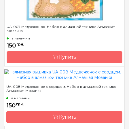
UA-007 Медвежонок. Набор в алмазной технике Алмазная
Мозаика
в наличии
150
грн.
Купить
Бренд
Алмазная Мозаика
UA-008 Медвежонок с сердцем. Набор в алмазной технике
Алмазная Мозаика
Страна-производитель
Украина
в наличии
Зашивка
полная
150
грн.
Размер
17х19
Камни
Купить
квадратные акриловые