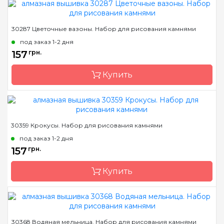
Бренд
Dream Art
30287 Цветочные вазоны. Набор для рисования камнями
Страна-производитель
Украина
под заказ 1-2 дня
Зашивка
полная
157
грн.
Размер
18х18 см
Купить
Камни
квадраные акриловые
Бренд
Dream Art
30359 Крокусы. Набор для рисования камнями
Страна-производитель
Украина
под заказ 1-2 дня
Зашивка
полная
157
грн.
Размер
15*22см
Купить
Камни
квадраные акриловые
Бренд
Dream Art
30368 Водяная мельница. Набор для рисования камнями