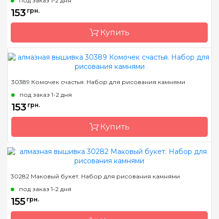
под заказ 1-2 дня
Зашивка
полная
153
грн.
Размер
18х18
Купить
Камни
квадратные акриловые
Бренд
Dream Art
30389 Комочек счастья. Набор для рисования камнями
Страна-производитель
Украина
под заказ 1-2 дня
Зашивка
полная
153
грн.
Размер
15*19,5 см
Купить
Камни
квадраные акриловые
Бренд
Dream Art
30282 Маковый букет. Набор для рисования камнями
Страна-производитель
Украина
под заказ 1-2 дня
Зашивка
полная
155
грн.
Размер
15*21 см