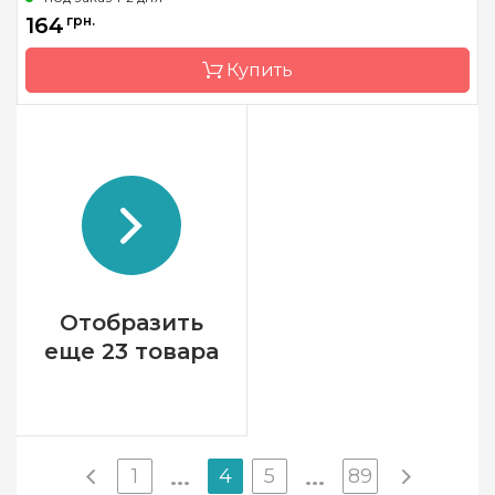
Зашивка
полная
164
грн.
Размер
18х18 см
Купить
Камни
квадраные акриловые
Бренд
Dream Art
Страна-производитель
Украина
Зашивка
полная
Размер
18*25 см
Камни
квадраные акриловые
Отобразить
еще 23 товара
1
4
5
89
...
...