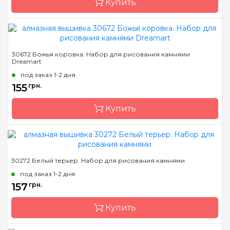
Купить
Камни
квадраные акриловые
Бренд
Dream Art
30672 Божья коровка. Набор для рисования камнями
Dreamart
Страна-производитель
Украина
под заказ 1-2 дня
Зашивка
полная
155
грн.
Размер
18*18 см
Купить
Камни
квадраные акриловые
Бренд
Dream Art
30272 Белый терьер. Набор для рисования камнями
Страна-производитель
Украина
под заказ 1-2 дня
Зашивка
полная
157
грн.
Размер
18x18 см
Купить
Камни
квадраные акриловые