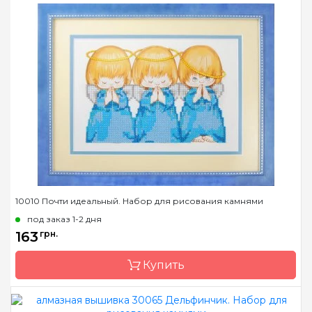
Бренд
Dream Art
Страна-производитель
Украина
Зашивка
полная
Размер
18*19 см
Камни
квадраные акриловые
10010 Почти идеальный. Набор для рисования камнями
под заказ 1-2 дня
163
грн.
Купить