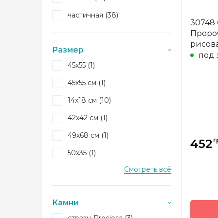
Бренд
частичная (38)
Страна
30748 
произв
Проро
Зашивк
рисов
Размер
Размер
Dream
под 
45х55 (1)
Камни
45х55 см (1)
14х18 см (10)
42х42 см (1)
49х68 см (1)
г
452
50х35 (1)
Смотреть всё
30х40 см (7)
47х75 (1)
Камни
29.5x24 см (1)