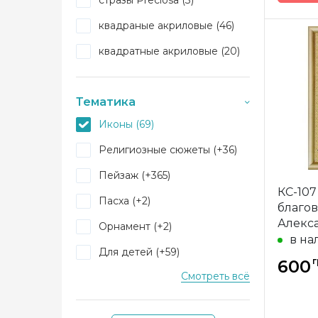
стразы Preciosa (3)
30х39 см (1)
квадраные акриловые (46)
24,5х60,5 см (1)
квадратные акриловые (20)
22х31 см (2)
Бренд
Страна
20х24,6 см (23)
произв
Тематика
45х71 (1)
Зашивк
Иконы (69)
Размер
35х46 см (1)
Религиозные сюжеты (+36)
Камни
46х60 см (1)
Пейзаж (+365)
37x47 см (1)
КС-107
Пасха (+2)
благов
47х75 см (1)
Алекс
Орнамент (+2)
40х50 см (7)
картин
в на
Для детей (+59)
г
50х30 (1)
600
Смотреть всё
Фэнтези (+56)
40х60 (1)
Транспорт (+12)
55х77,5 см (2)