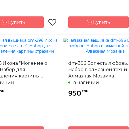
Купить
Купить
Алмазная
Бренд
Dre
Мозаика
Страна-
У
6 Икона "Моление о
dm-396 Бог есть любовь.
-
Украина
производитель
одитель
 Набор для
Набор в алмазной техни
Зашивка
овления картины
Алмазная Мозаика
а
полная
Размер
49
ами
личии
в наличии
50х35
Камни
ква
рн.
грн.
950
квадратные
акр
акриловые