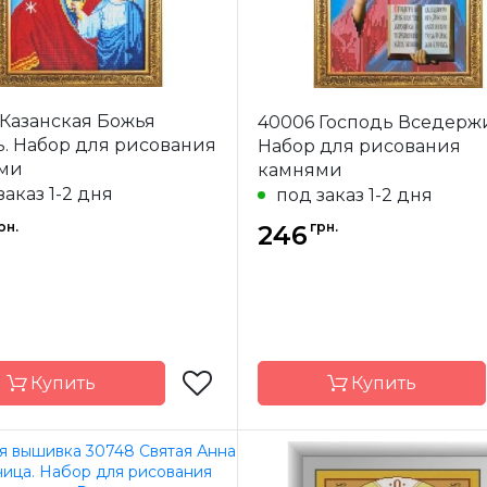
 Казанская Божья
40006 Господь Вседержи
. Набор для рисования
Набор для рисования
ми
камнями
заказ 1-2 дня
под заказ 1-2 дня
рн.
грн.
246
Купить
Купить