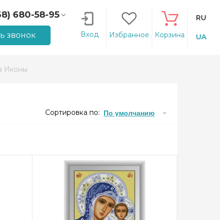
68) 680-58-95
RU
66) 207-14-90
Вход
ть звонок
Избранное
Корзина
UA
а Иконы
Сортировка по:
По умолчанию