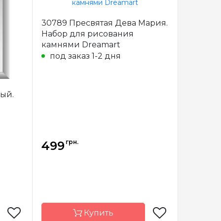
am Art
Бренд
Dream Art
краина
Страна-
Украина
30789 Пресвятая Дева Мария.
производитель
Набор для рисования
тичная
Зашивка
полная
камнями Dreamart
х31 см
Размер
30х39 см
под заказ 1-2 дня
драные
Камни
квадраные
иловые
акриловые
ый.
грн.
499
Купить