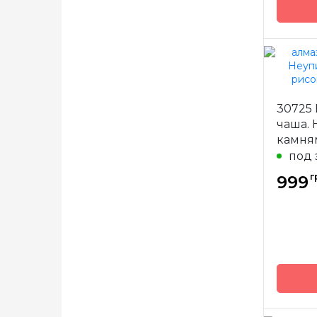
Бренд
30725
Страна
произв
чаша. 
камня
Зашивк
под 
Размер
г
999
Камни