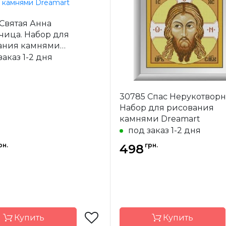
Dream Art
Бренд
Dre
-
Украина
Страна-
У
Святая Анна
одитель
производитель
чица. Набор для
а
частичная
Зашивка
час
ания камнями
22х31 см
Размер
22
art
заказ 1-2 дня
квадраные
Камни
ква
акриловые
акр
30785 Спас Нерукотворн
Набор для рисования
камнями Dreamart
под заказ 1-2 дня
рн.
грн.
498
Купить
Купить