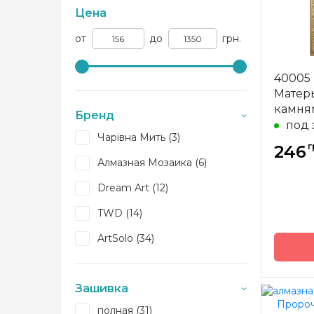
Цена
от
до
грн.
40005
Матерь
камня
Бренд
под 
Чарівна Мить (3)
г
246
Алмазная Мозаика (6)
Dream Art (12)
TWD (14)
ArtSolo (34)
Зашивка
полная (31)