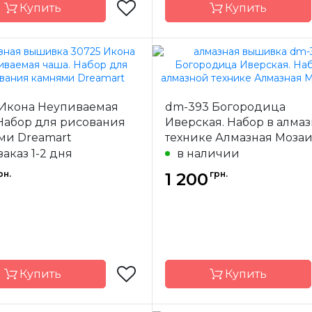
Купить
Купить
Алмазная
Бренд
Ал
Мозаика
Мо
 Икона Неупиваемая
dm-393 Богородица
-
Украина
Страна-
У
одитель
производитель
Набор для рисования
Иверская. Набор в алма
ми Dreamart
технике Алмазная Моза
а
полная
Зашивка
заказ 1-2 дня
в наличии
40х60
Размер
рн.
грн.
1 200
квадратные
Камни
квад
акриловые
акр
Купить
Купить