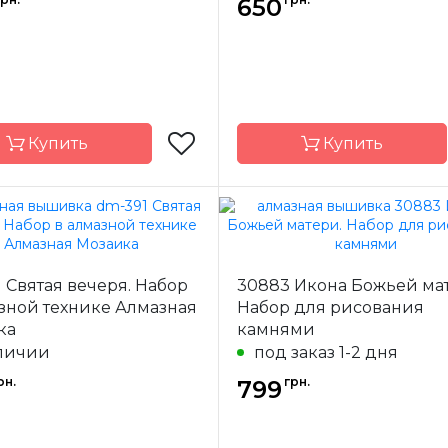
650
Купить
Купить
Dream Art
Бренд
Ал
Мо
-
Украина
 Святая вечеря. Набор
30883 Икона Божьей ма
одитель
Страна-
У
производитель
зной технике Алмазная
Набор для рисования
а
полная
ка
камнями
Зашивка
45х55 см
личии
под заказ 1-2 дня
Размер
квадраные
рн.
грн.
799
акриловые
Камни
квад
акр