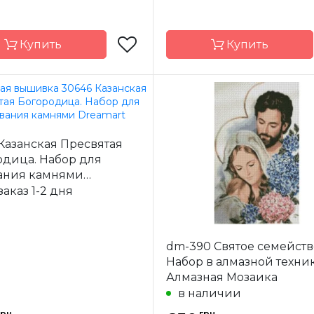
Купить
Купить
Чарівна Мить
Бренд
Чарівн
-
Украина
Страна-
У
Казанская Пресвятая
одитель
производитель
одица. Набор для
а
частичная
Зашивка
час
ания камнями
9.5x11.5 см
Размер
9.5x
art
заказ 1-2 дня
стразы Preciosa
Камни
стразы Pr
dm-390 Святое семейств
Набор в алмазной техни
Алмазная Мозаика
в наличии
грн.
грн.