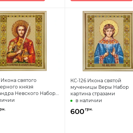
Dream Art
Бренд
Dre
-
Украина
Страна-
У
одитель
производитель
а
полная
Зашивка
35х46 см
Размер
42
квадраные
Камни
ква
акриловые
акр
 Икона святого
КС-126 Икона святой
ерного князя
мученицы Веры Набор
андра Невского Набор
картина стразами
а стразами
личии
в наличии
рн.
грн.
600