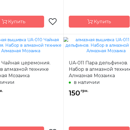
Купить
Купить
Алмазная
Бренд
Ал
Мозаика
Мо
0 Чайная церемония.
UA-011 Пара дельфинов.
-
Украина
Страна-
У
одитель
производитель
в алмазной технике
Набор в алмазной техни
ная Мозаика
Алмазная Мозаика
а
полная
Зашивка
личии
в наличии
17х19
Размер
н.
грн.
150
квадратные
Камни
квад
акриловые
акр