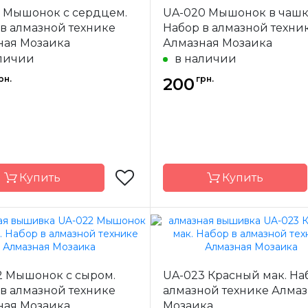
9 Мышонок с сердцем.
UA-020 Мышонок в чашк
-
Украина
Страна-
У
одитель
производитель
в алмазной технике
Набор в алмазной техни
ная Мозаика
Алмазная Мозаика
а
полная
Зашивка
личии
в наличии
20х20
Размер
рн.
грн.
200
квадратные
Камни
квад
акриловые
акр
Купить
Купить
Алмазная
Бренд
Ал
Мозаика
Мо
2 Мышонок с сыром.
UA-023 Красный мак. На
-
Украина
Страна-
У
одитель
производитель
в алмазной технике
алмазной технике Алма
ная Мозаика
Мозаика