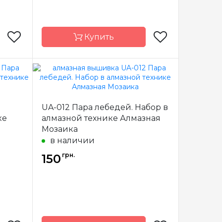
Купить
мазная
Бренд
Алмазная
заика
Мозаика
UA-012 Пара лебедей. Набор в
краина
Страна-
Украина
производитель
ке
алмазной технике Алмазная
Мозаика
полная
Зашивка
полная
в наличии
15х18
Размер
18х18
грн.
150
ратные
Камни
квадратные
иловые
акриловые