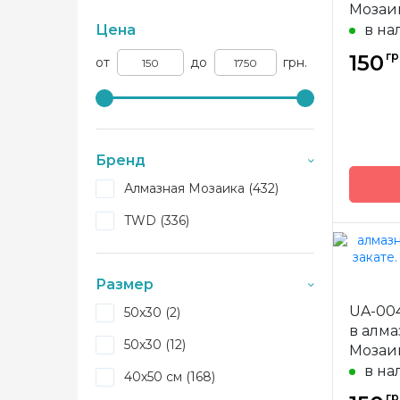
Мозаи
Цена
в на
гр
150
от
до
грн.
Бренд
Алмазная Мозаика (432)
TWD (336)
Бренд
Размер
UA-004
50x30 (2)
Страна
произв
в алма
50х30 (12)
Мозаи
Зашивк
в на
40х50 см (168)
Размер
гр