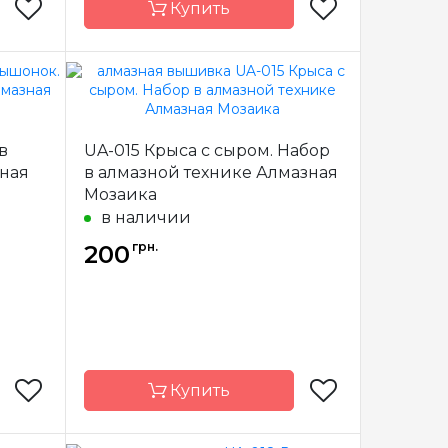
Купить
мазная
Бренд
Алмазная
заика
Мозаика
в
UA-015 Крыса с сыром. Набор
краина
Страна-
Украина
производитель
зная
в алмазной технике Алмазная
Мозаика
полная
Зашивка
полная
в наличии
18х18
Размер
18х18
грн.
200
ратные
Камни
квадратные
иловые
акриловые
Купить