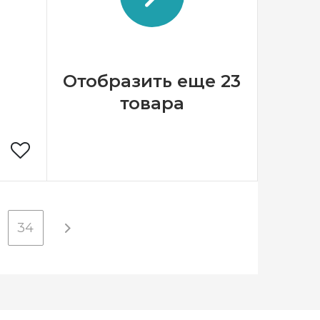
полная
Зашивка
полная
20х20
Размер
20х20
ратные
Камни
квадратные
иловые
акриловые
Отобразить еще 23
товара
мазная
34
заика
краина
полная
20х20