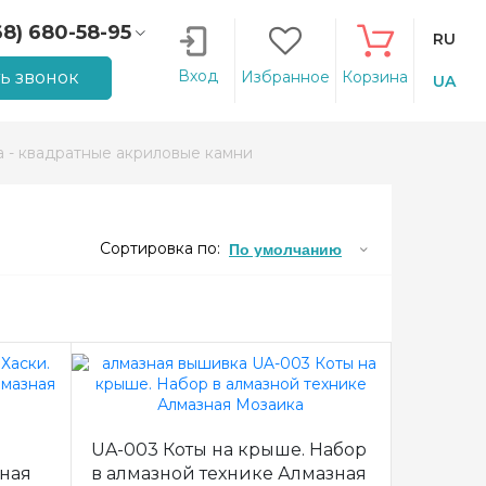
68) 680-58-95
RU
66) 207-14-90
Вход
ть звонок
Избранное
Корзина
UA
 - квадратные акриловые камни
Сортировка по:
По умолчанию
UA-003 Коты на крыше. Набор
зная
в алмазной технике Алмазная