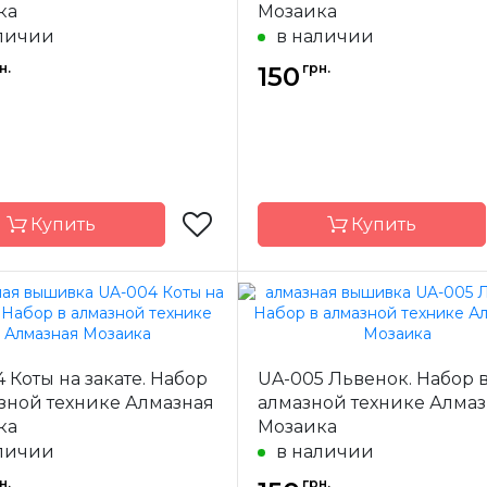
ка
Мозаика
личии
в наличии
н.
грн.
150
Купить
Купить
Алмазная
Бренд
Ал
Мозаика
Мо
 Коты на закате. Набор
UA-005 Львенок. Набор 
-
Украина
Страна-
У
одитель
производитель
зной технике Алмазная
алмазной технике Алма
ка
Мозаика
а
полная
Зашивка
личии
в наличии
18х18
Размер
н.
грн.