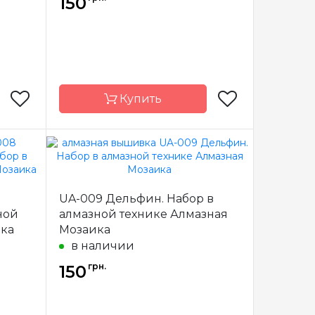
150
ратные
Камни
квадратные
иловые
акриловые
Купить
мазная
Бренд
Алмазная
заика
Мозаика
UA-009 Дельфин. Набор в
краина
Страна-
Украина
производитель
ной
алмазной технике Алмазная
ика
Мозаика
полная
Зашивка
полная
в наличии
18х18
Размер
15х15
грн.
150
ратные
Камни
квадратные
иловые
акриловые