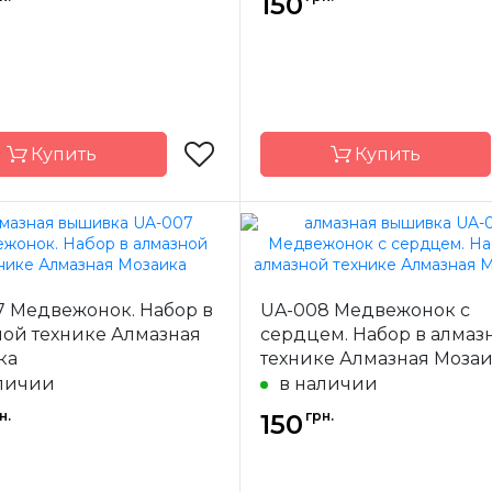
150
квадратные
Камни
квад
акриловые
акр
Купить
Купить
Алмазная
Бренд
Ал
Мозаика
Мо
7 Медвежонок. Набор в
UA-008 Медвежонок с
-
Украина
Страна-
У
одитель
производитель
ной технике Алмазная
сердцем. Набор в алмаз
ка
технике Алмазная Моза
а
полная
Зашивка
личии
в наличии
18х18
Размер
н.
грн.
150
квадратные
Камни
квад
акриловые
акр