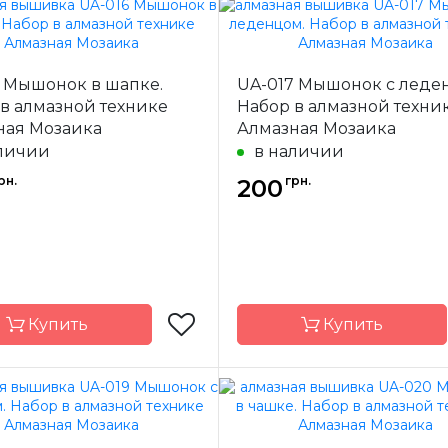
Алмазная
Бренд
Ал
Мозаика
Мо
6 Мышонок в шапке.
UA-017 Мышонок с леде
-
Украина
Страна-
У
одитель
производитель
в алмазной технике
Набор в алмазной техни
ная Мозаика
Алмазная Мозаика
а
полная
Зашивка
личии
в наличии
18х18
Размер
рн.
грн.
200
квадратные
Камни
квад
акриловые
акр
Купить
Купить
Алмазная
Бренд
Ал
Мозаика
Мо