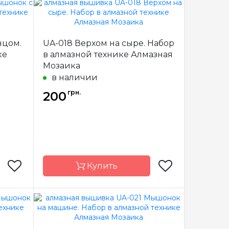
мазная
Бренд
Алмазная
заика
Мозаика
нцом.
UA-018 Верхом на сыре. Набор
краина
Страна-
Украина
производитель
ке
в алмазной технике Алмазная
Мозаика
полная
Зашивка
полная
в наличии
20х20
Размер
20х20
грн.
200
ратные
Камни
квадратные
иловые
акриловые
Купить
мазная
Бренд
Алмазная
заика
Мозаика