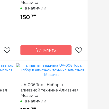
Мозаика
в наличии
грн.
150
Купить
мазная
Бренд
Алмазная
заика
Мозаика
в
UA-006 Торт. Набор в
краина
Страна-
Украина
производитель
зная
алмазной технике Алмазная
Мозаика
полная
Зашивка
полная
в наличии
18х18
Размер
18х18
грн.