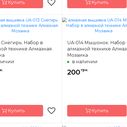
Купить
Купить
Алмазная
Бренд
Ал
Мозаика
Мо
 Снегирь. Набор в
UA-014 Мышонок. Набор 
-
Украина
Страна-
У
одитель
производитель
ной технике Алмазная
алмазной технике Алма
ка
Мозаика
а
полная
Зашивка
личии
в наличии
13х13
Размер
н.
грн.
200
квадратные
Камни
квад
акриловые
акр
Купить
Купить