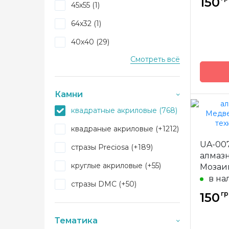
150
45х55 (1)
Камни
64х32 (1)
40х40 (29)
Смотреть всё
18х18 (10)
60х30 (4)
Камни
15х18 (1)
квадратные акриловые (768)
17х19 (1)
Бренд
квадраные акриловые (+1212)
15х15 (4)
UA-00
Страна
стразы Preciosa (+189)
15x15 (8)
произв
алмаз
круглые акриловые (+55)
Мозаи
Зашивк
13х13 (1)
в на
стразы DMC (+50)
Размер
50х45 (5)
гр
150
Камни
20x20 (1)
Тематика
50х60 (4)