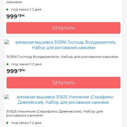
камнями
Страна-производитель
Украина
под заказ 1-2 дня
Зашивка
полная
999
грн.
Размер
51x71 см
Купить
Камни
квадраные акриловые
Бренд
Dream Art
30596 Господь Вседержитель. Набор для рисования камнями
Страна-производитель
Украина
под заказ 1-2 дня
Зашивка
полная
999
грн.
Размер
55х77,5 см
Купить
Камни
квадраные акриловые
Бренд
Dream Art
30625 Умиление (Серафимо-Дивеевская). Набор для
рисования камнями
Страна-производитель
Украина
под заказ 1-2 дня
Зашивка
полная