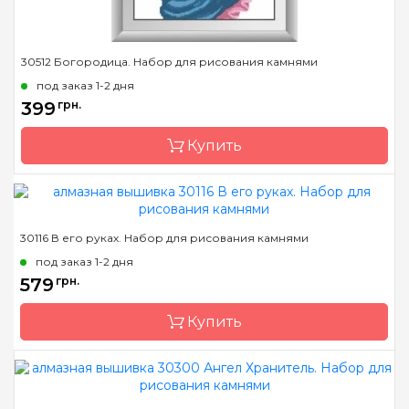
30512 Богородица. Набор для рисования камнями
под заказ 1-2 дня
399
грн.
Купить
Бренд
Dream Art
30116 В его руках. Набор для рисования камнями
Страна-производитель
Украина
под заказ 1-2 дня
Зашивка
полная
579
грн.
Размер
32x44 см
Купить
Камни
квадраные акриловые
Бренд
Dream Art