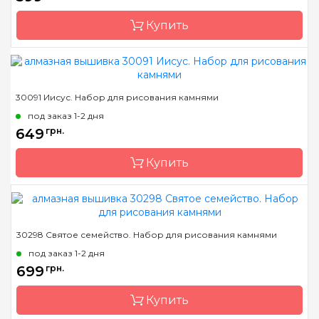
Размер
33х69 см
Купить
Камни
квадраные акриловые
Бренд
Dream Art
30091 Иисус. Набор для рисования камнями
Страна-производитель
Украина
под заказ 1-2 дня
Зашивка
полная
649
грн.
Размер
42*55 см
Купить
Камни
квадраные акриловые
Бренд
Dream Art
30298 Святое семейство. Набор для рисования камнями
Страна-производитель
Украина
под заказ 1-2 дня
Зашивка
полная
699
грн.
Размер
36х46 см
Купить
Камни
квадраные акриловые