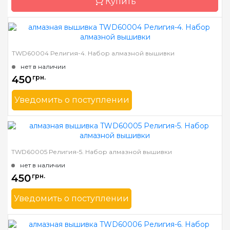
Купить
Камни
квадратные акриловые
Бренд
Dream Art
TWD60004 Религия-4. Набор алмазной вышивки
Страна-производитель
Украина
нет в наличии
Зашивка
полная
450
грн.
Размер
56x100 см
Уведомить о поступлении
Камни
квадраные акриловые
Бренд
TWD
Страна-производитель
Украина
Зашивка
полная
TWD60005 Религия-5. Набор алмазной вышивки
Размер
30х40 см
нет в наличии
Камни
квадратные акриловые
450
грн.
Уведомить о поступлении
Бренд
TWD
Страна-производитель
Украина