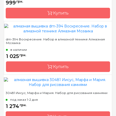
999
грн.
Размер
55х77,5 см
Купить
Камни
квадраные акриловые
Бренд
Dream Art
dm-394 Воскресение. Набор в алмазной технике Алмазная
Мозаика
Страна-производитель
Украина
в наличии
Зашивка
полная
1 025
грн.
Размер
55х77,5 см
Купить
Камни
квадраные акриловые
Бренд
Алмазная Мозаика
30481 Иисус, Марфа и Мария. Набор для рисования камнями
Страна-производитель
Украина
под заказ 1-2 дня
Зашивка
полная
1 274
грн.
Размер
45х60