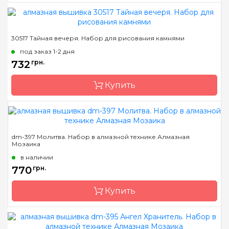
Бренд
Dream Art
30517 Тайная вечеря. Набор для рисования камнями
Страна-производитель
Украина
под заказ 1-2 дня
Зашивка
полная
732
грн.
Размер
46*61 см
Купить
Камни
квадраные акриловые
Бренд
Dream Art
dm-397 Молитва. Набор в алмазной технике Алмазная
Мозаика
Страна-производитель
Украина
в наличии
Зашивка
полная
770
грн.
Размер
40x72 см
Купить
Камни
квадраные акриловые