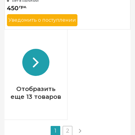
нет в наличии
Камни
квадратные акриловые
450
грн.
Уведомить о поступлении
Бренд
TWD
Страна-производитель
Украина
Зашивка
полная
Размер
30х40 см
Камни
квадратные акриловые
Отобразить
еще 13 товаров
1
2