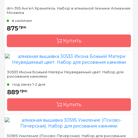
Бренд
Алмазная Мозаика
dm-395 Ангел Хранитель. Набор в алмазной технике Алмазная
Мозаика
Страна-производитель
Украина
в наличии
Зашивка
полная
875
грн.
Размер
40х50
Купить
Камни
квадратные акриловые
Бренд
Алмазная Мозаика
30533 Икона Божьей Матери Неувядаемый цвет. Набор для
рисования камнями
Страна-производитель
Украина
под заказ 1-2 дня
Зашивка
полная
889
грн.
Размер
40х55
Купить
Камни
квадратные акриловые
Бренд
Dream Art
30595 Умиление (Псково-Печерская). Набор для рисования