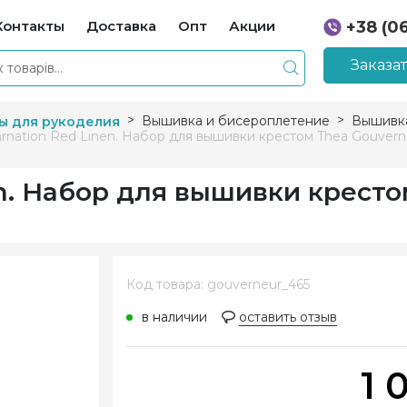
Контакты
Доставка
Опт
Акции
+38 (0
+38 (0
Заказа
Вышивка и бисероплетение
Вышивка
ы для рукоделия
arnation Red Linen. Набор для вышивки крестом Thea Gouvern
en. Набор для вышивки кресто
Код товара: gouverneur_465
в наличии
оставить отзыв
1 