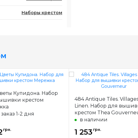
Наборы крестом
ом
Цветы Купидона. Набор
484 Antique Tiles. Village
вышивки крестом
Linen. Набор для выши
жка
крестом Thea Gouverne
 заказ 1-2 дня
в наличии
грн.
грн.
2
1 253