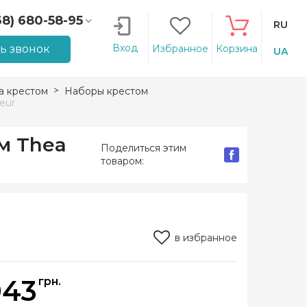
68) 680-58-95
RU
66) 207-14-90
Вход
ть звонок
Избранное
Корзина
UA
 крестом
Наборы крестом
eur
м Thea
Поделиться этим
товаром:
в избранное
043
грн.