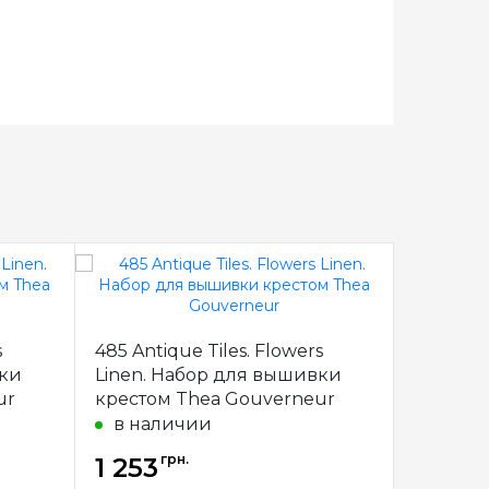
1574 Та
s
485 Antique Tiles. Flowers
Набор 
вки
Linen. Набор для вышивки
Риолис
ur
крестом Thea Gouverneur
под за
в наличии
грн.
г
1 253
1 253