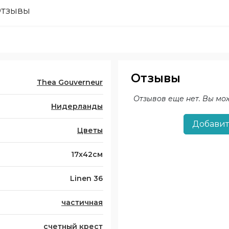
тзывы
Отзывы
Thea Gouverneur
Отзывов еще нет. Вы мо
Нидерланды
Добавит
Цветы
17х42см
Linen 36
частичная
счетный крест