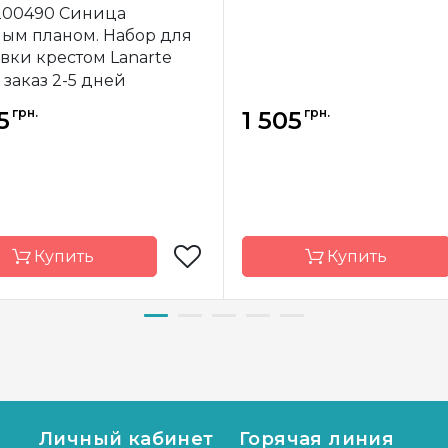
200490 Синица
ым планом. Набор для
ки крестом Lanarte
 заказ 2-5 дней
грн.
грн.
5
1 505
Купить
Купить
д
LanArte
Бренд
L
а-
Бельгия
Страна-
Б
водитель
производитель
р
14x26 см
Размер
1
Личный кабинет
Горячая линия