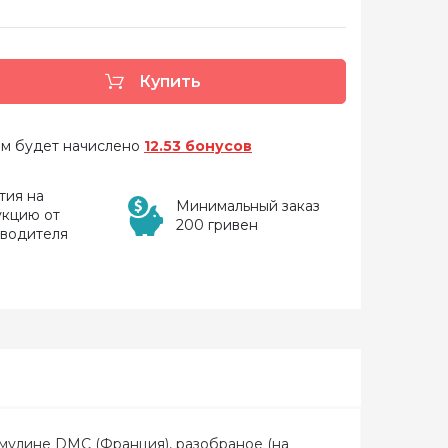
Купить
 вам будет начислено
12.53 бонусов
тия на
Минимальный заказ
укцию от
200 гривен
зводителя
- мулине DMC (Франция), разобраное (на