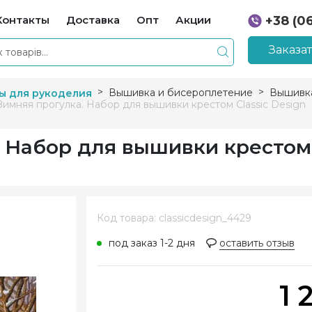
Контакты
Доставка
Опт
Акции
+38 (0
+38 (0
Заказа
Вышивка и бисероплетение
Вышивка
ы для рукоделия
Зимняя прогулка. Набор для вышивки крестом Classic Design
 Набор для вышивки крестом 
Код товара: classicdesign_4429
под заказ 1-2 дня
оставить отзыв
1 