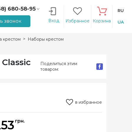
68) 680-58-95
RU
66) 207-14-90
Вход
ть звонок
Избранное
Корзина
UA
 крестом
Наборы крестом
Classic
Поделиться этим
товаром:
в избранное
253
грн.