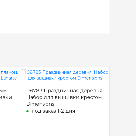
ным
08783 Праздничная деревня.
PN-0158
шивки
Набор для вышивки крестом
Набор 
Dimensions
Vervaco
под заказ 1-2 дня
под з