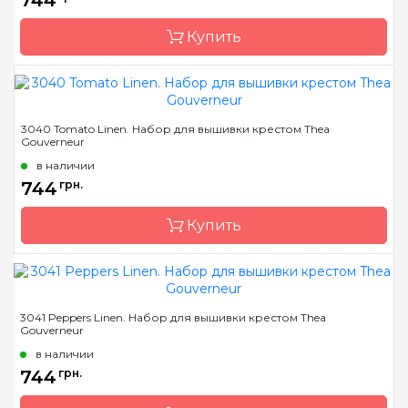
744
Купить
Бренд
Thea Gouverneur
3040 Tomato Linen. Набор для вышивки крестом Thea
Gouverneur
Страна-производитель
Нидерланды
в наличии
Размер
16х17см
744
грн.
Канва
Linen 36
Купить
Зашивка
частичная
Бренд
Thea Gouverneur
3041 Peppers Linen. Набор для вышивки крестом Thea
Gouverneur
Страна-производитель
Нидерланды
в наличии
Размер
16х17см
744
грн.
Канва
Linen 36