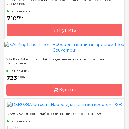
Gouverneur
Страна-производитель
Нидерланды
в наличии
Размер
16х16см
710
грн.
Канва
Aida 14
Купить
Зашивка
частичная
Бренд
Thea Gouverneur
574 Kingfisher Linen. Набор для вышивки крестом Thea
Gouverneur
Страна-производитель
Нидерланды
в наличии
Размер
18х21см
723
грн.
Канва
Aida 16
Купить
Зашивка
частичная
DSB028A Unicorn. Набор для вышивки крестом DSB
Бренд
Thea Gouverneur
в наличии
Страна-производитель
Нидерланды
1 040