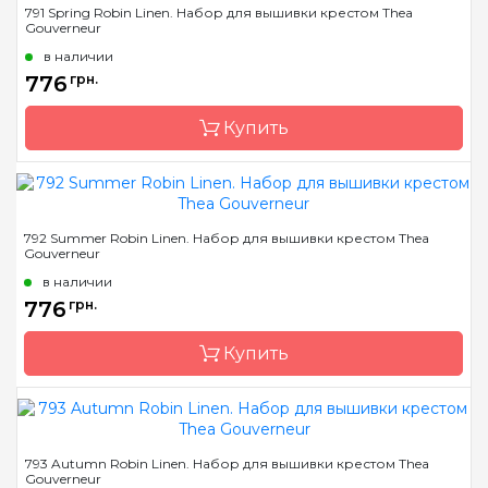
791 Spring Robin Linen. Набор для вышивки крестом Thea
Gouverneur
Страна-производитель
Нидерланды
в наличии
Размер
20х14см
776
грн.
Канва
Linen 32
Купить
Зашивка
частичная
Бренд
Thea Gouverneur
792 Summer Robin Linen. Набор для вышивки крестом Thea
Gouverneur
Страна-производитель
Нидерланды
в наличии
Размер
20х14см
776
грн.
Канва
Linen 32
Купить
Зашивка
частичная
Бренд
Thea Gouverneur
793 Autumn Robin Linen. Набор для вышивки крестом Thea
Gouverneur
Страна-производитель
Нидерланды