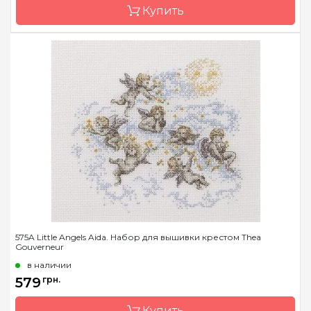
Купить
Бренд
Dutch Stitch
Brothers/DSB
Страна-производитель
Нидерланды
Размер
d=15 cm
Канва
Aida 14
Зашивка
частичная
575A Little Angels Aida. Набор для вышивки крестом Thea
Gouverneur
в наличии
579
грн.
Купить