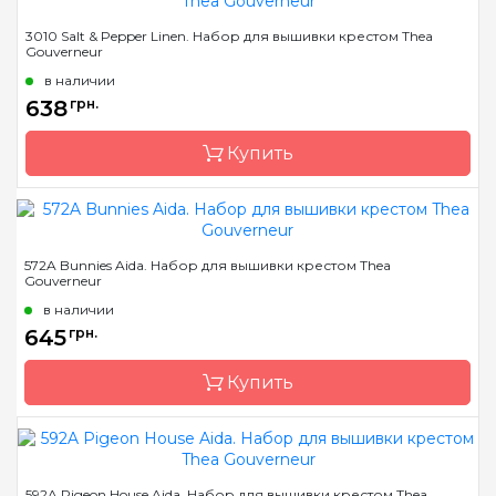
Бренд
Thea Gouverneur
3010 Salt & Pepper Linen. Набор для вышивки крестом Thea
Gouverneur
Страна-производитель
Нидерланды
в наличии
Размер
12х12см
638
грн.
Канва
Linen 36
Купить
Зашивка
частичная
Бренд
Thea Gouverneur
572A Bunnies Aida. Набор для вышивки крестом Thea
Gouverneur
Страна-производитель
Нидерланды
в наличии
Размер
12х12см
645
грн.
Канва
Linen 36
Купить
Зашивка
частичная
Бренд
Thea Gouverneur
592A Pigeon House Aida. Набор для вышивки крестом Thea