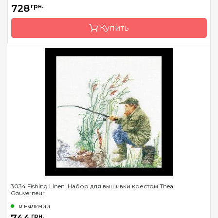
Размер
13х16см
728
грн.
Канва
Linen 28
Купить
Зашивка
частичная
Бренд
Dutch Stitch
Brothers/DSB
Страна-производитель
Нидерланды
Размер
25х25 см
Канва
Aida 14
Зашивка
частичная
3034 Fishing Linen. Набор для вышивки крестом Thea
Gouverneur
в наличии
грн.