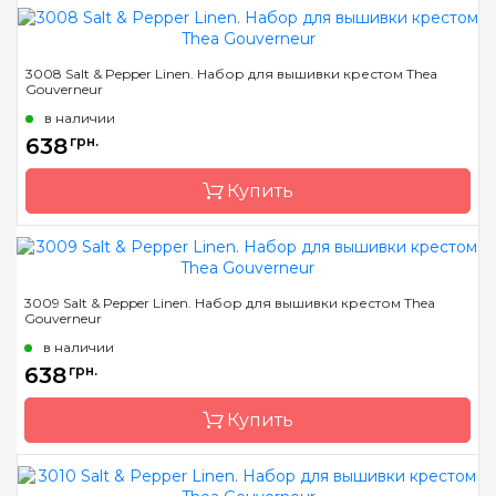
Бренд
Thea Gouverneur
3008 Salt & Pepper Linen. Набор для вышивки крестом Thea
Gouverneur
Страна-производитель
Нидерланды
в наличии
Размер
19х13см
638
грн.
Канва
Linen 32
Купить
Зашивка
частичная
Бренд
Thea Gouverneur
3009 Salt & Pepper Linen. Набор для вышивки крестом Thea
Gouverneur
Страна-производитель
Нидерланды
в наличии
Размер
12х12см
638
грн.
Канва
Linen 36
Купить
Зашивка
частичная