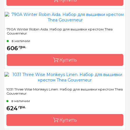
Бренд
Thea Gouverneur
790A Winter Robin Aida. Набор для вышивки крестом Thea
Gouverneur
Страна-производитель
Нидерланды
в наличии
Размер
20х18см
606
грн.
Канва
Aida 14
Купить
Зашивка
частичная
Бренд
Thea Gouverneur
1031 Three Wise Monkeys Linen. Набор для вышивки крестом Thea
Gouverneur
Страна-производитель
Нидерланды
в наличии
Размер
20х14см
624
грн.
Канва
Aida 16
Купить
Зашивка
частичная