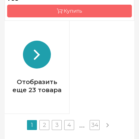
Канва
Linen 36
Купить
Зашивка
частичная
Бренд
Thea Gouverneur
Страна-производитель
Нидерланды
Размер
17х15см
Канва
Linen 36
Зашивка
частичная
Отобразить
еще 23 товара
1
2
3
4
34
...