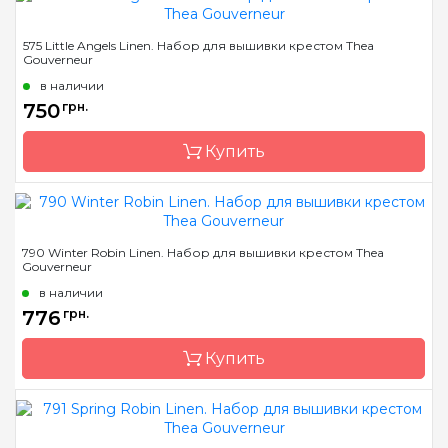
Бренд
Thea Gouverneur
575 Little Angels Linen. Набор для вышивки крестом Thea
Gouverneur
Страна-производитель
Нидерланды
в наличии
Размер
16х17см
750
грн.
Канва
Linen 36
Купить
Зашивка
частичная
Бренд
Thea Gouverneur
790 Winter Robin Linen. Набор для вышивки крестом Thea
Gouverneur
Страна-производитель
Нидерланды
в наличии
Размер
20х18см
776
грн.
Канва
Linen 28
Купить
Зашивка
частичная
Бренд
Thea Gouverneur