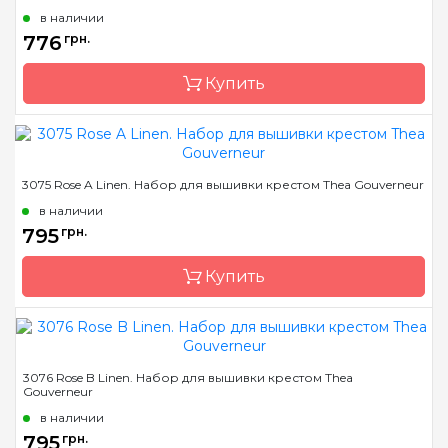
в наличии
Размер
20х14см
776
грн.
Канва
Linen 32
Купить
Зашивка
частичная
Бренд
Thea Gouverneur
3075 Rose A Linen. Набор для вышивки крестом Thea Gouverneur
Страна-производитель
Нидерланды
в наличии
Размер
20х14см
795
грн.
Канва
Linen 32
Купить
Зашивка
частичная
Бренд
Thea Gouverneur
3076 Rose B Linen. Набор для вышивки крестом Thea
Gouverneur
Страна-производитель
Нидерланды
в наличии
Размер
17х15см
795
грн.