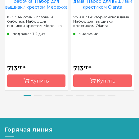
K-153 Анютины глазки и
VN-067 Викторианская дама.
бабочка. Набор для
Набор для вышивки
вышивки крестом Мережка
крестиком Olanta
под заказ 1-2 дня
в наличии
713
грн.
713
грн.
Купить
Купить
Бренд
Мережка
Бренд
Olanta
Страна-
Польша
Страна-
Украина
производитель
производитель
Горячая линия
Размер
16x17 см
Размер
17x40