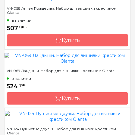
Бренд
Olanta
VN-058 Ангел Рождества. Набор для вышивки крестиком
Olanta
Страна-производитель
Украина
в наличии
Размер
16х14
507
грн.
Канва
Aida Zweigart 16
кремовая
Купить
Зашивка
частичная
Бренд
Olanta
VN-069 Ландыши. Набор для вышивки крестиком Olanta
Страна-производитель
Украина
в наличии
Размер
24X16
524
грн.
Канва
Aida Zweigart 16 синяя
Купить
Зашивка
частичная
Бренд
Olanta
VN-124 Пушистые друзья. Набор для вышивки крестиком
Olanta
Страна-производитель
Украина