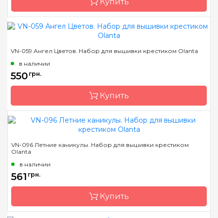
Купить
Зашивка
частичная
Бренд
Olanta
VN-059 Ангел Цветов. Набор для вышивки крестиком Olanta
Страна-производитель
Украина
в наличии
Размер
29х20
550
грн.
Канва
Aida Zweigart 16 белая
Купить
Зашивка
полная
Бренд
Olanta
VN-096 Летние каникулы. Набор для вышивки крестиком
Olanta
Страна-производитель
Украина
в наличии
Размер
17х21
561
грн.
Канва
Aida Zweigart 16 синяя
Купить
Зашивка
частичная