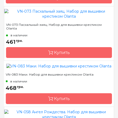
Бренд
Olanta
VN-073 Пасхальный заяц. Набор для вышивки крестиком
Olanta
Страна-производитель
Украина
в наличии
Размер
17х28
461
грн.
Канва
Aida Zweigart 16 белая
Купить
Зашивка
частичная
VN-083 Маки. Набор для вышивки крестиком Olanta
Бренд
Olanta
в наличии
Страна-производитель
Украина
468
грн.
Размер
15х19
Купить
Канва
Aida Zweigart 16
кремовая
Зашивка
частичная