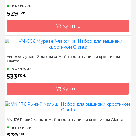
в наличии
Размер
25х18
529
грн.
Канва
Aida Zweigart 16 белая
Купить
Зашивка
частичная
Бренд
Olanta
VN-006 Муравей-лакомка. Набор для вышивки крестиком
Olanta
Страна-производитель
Украина
в наличии
Размер
18х20
533
грн.
Канва
Aida Zweigart 16
кремовая
Купить
Зашивка
частичная
Бренд
Olanta
VN-176 Рыжий малыш. Набор для вышивки крестиком Olanta
Страна-производитель
Украина
в наличии
Размер
26,6х15
539
грн.