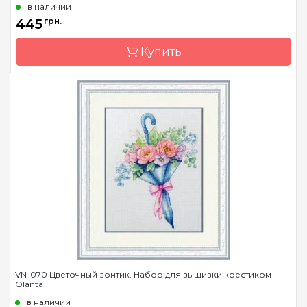
Страна-производитель
Украина
в наличии
Размер
16х19
445
грн.
Канва
Aida Zweigart 16 белая
Купить
Зашивка
частичная
Бренд
Olanta
Страна-производитель
Украина
Размер
14х21
Канва
Aida Zweigart 16 синяя
Зашивка
частичная
VN-070 Цветочный зонтик. Набор для вышивки крестиком
Olanta
в наличии