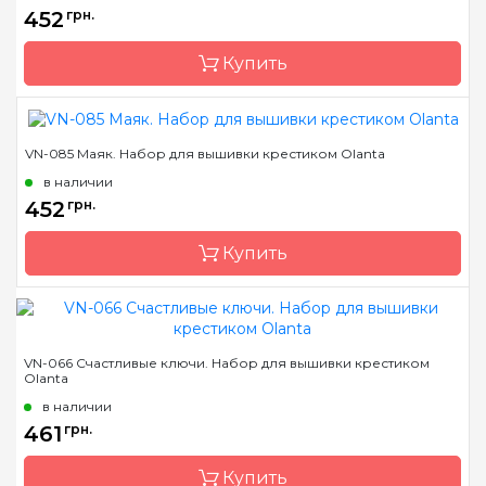
452
грн.
Купить
VN-085 Маяк. Набор для вышивки крестиком Olanta
Бренд
Olanta
в наличии
Страна-производитель
Украина
452
грн.
Размер
16x24
Купить
Канва
Aida Zweigart 16 белая
Зашивка
частичная
Бренд
Olanta
VN-066 Счастливые ключи. Набор для вышивки крестиком
Olanta
Страна-производитель
Украина
в наличии
Размер
15х20
461
грн.
Канва
Aida Zweigart 16 белая
Купить
Зашивка
частичная