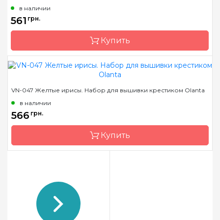
в наличии
Страна-производитель
Украина
561
грн.
Размер
18х25
Купить
Канва
Aida Zweigart 16 белая
Зашивка
частичная
Бренд
Olanta
VN-047 Желтые ирисы. Набор для вышивки крестиком Olanta
Страна-производитель
Украина
в наличии
Размер
31х18
566
грн.
Канва
Aida Zweigart 14 голубая
Купить
Зашивка
частичная
Бренд
Olanta
Страна-производитель
Украина
Размер
15Х38