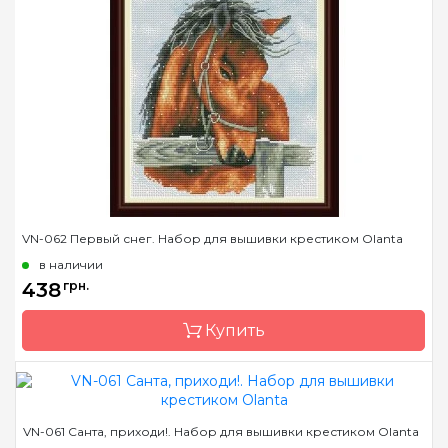
Бренд
Olanta
Страна-производитель
Украина
Размер
14x25
Канва
Aida Zweigart 16 белая
Зашивка
частичная
VN-062 Первый снег. Набор для вышивки крестиком Olanta
в наличии
438
грн.
Купить
Бренд
Olanta
VN-061 Санта, приходи!. Набор для вышивки крестиком Olanta