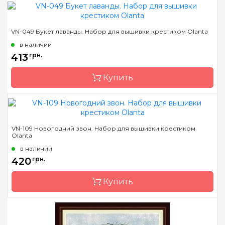
Бренд
Olanta
VN-049 Букет лаванды. Набор для вышивки крестиком Olanta
Страна-производитель
Украина
в наличии
Размер
14х14
413
грн.
Канва
Aida Zweigart 16 белая
Купить
Зашивка
частичная
Бренд
Olanta
VN-109 Новогодний звон. Набор для вышивки крестиком
Olanta
Страна-производитель
Украина
в наличии
Размер
14х18
420
грн.
Канва
Aida Zweigart 16 белая
Купить
Зашивка
частичная