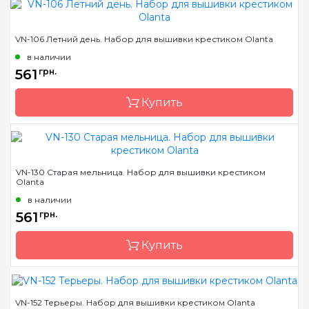
Бренд
Olanta
VN-106 Летний день. Набор для вышивки крестиком Olanta
Страна-производитель
Украина
в наличии
Размер
15х10,5
561
грн.
Канва
Lugana 25 светлый беж
Купить
Зашивка
частичная
Бренд
Olanta
VN-130 Старая мельница. Набор для вышивки крестиком
Olanta
Страна-производитель
Украина
в наличии
Размер
17х17
561
грн.
Канва
Aida Zweigart 16 белая
Купить
Зашивка
частичная
VN-152 Терьеры. Набор для вышивки крестиком Olanta
Бренд
Olanta