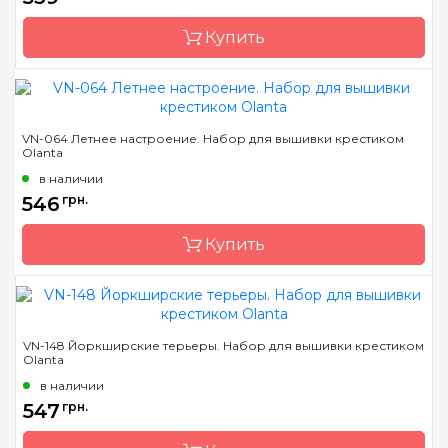
Канва
Aida Zweigart 16 белая
Купить
Зашивка
частичная
Бренд
Olanta
VN-064 Летнее настроение. Набор для вышивки крестиком
Olanta
Страна-производитель
Украина
в наличии
Размер
26х26
546
грн.
Канва
Aida Zweigart 16 черная
Купить
Зашивка
частичная
Бренд
Olanta
VN-148 Йоркширские терьеры. Набор для вышивки крестиком
Olanta
Страна-производитель
Украина
в наличии
Размер
18х25
547
грн.
Канва
Aida Zweigart 16 белая