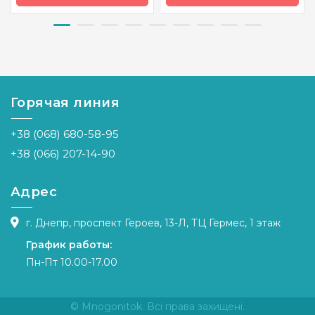
Бренд
Vervaco
Бренд
Riolis
Страна-
Бельгия
Страна-
Литва
производитель
производитель
Горячая линия
Размер
8x12 см *3
Размер
40х40 см
шт
Канва
Aida 14
+38 (068) 680-58-95
Канва
Aida № 18
Zweigart
Zweigart
+38 (066) 207-14-90
Зашивка
частичная
Зашивка
частичная
Адрес
г. Днепр, проспект Героев, 13-Л, ТЦ Гермес, 1 этаж
График работы:
Пн-Пт 10.00-17.00
© Mnogonitok. Всі права захищені.