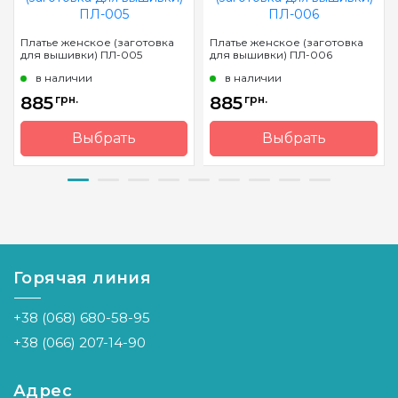
Платье женское (заготовка
Платье женское (заготовка
для вышивки) ПЛ-005
для вышивки) ПЛ-006
в наличии
в наличии
885
грн.
885
грн.
Выбрать
Выбрать
Бренд
Барвиста
Бренд
Барвиста
Вишиванка
Вишиванка
Страна-
Украина
Страна-
Украина
производитель
производитель
Горячая линия
+38 (068) 680-58-95
+38 (066) 207-14-90
Адрес