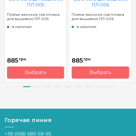
Платье женское (заготовка
Платье женское (заготовка
для вышивки) ПЛ-005
для вышивки) ПЛ-006
в наличии
в наличии
885
грн.
885
грн.
Выбрать
Выбрать
Бренд
Барвиста
Бренд
Барвиста
Вишиванка
Вишиванка
Страна-
Украина
Страна-
Украина
производитель
производитель
Горячая линия
+38 (068) 680-58-95