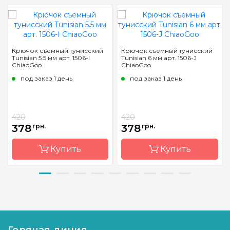
Крючок съемный тунисский
Крючок съемный тунисский
Tunisian 5.5 мм арт. 1506-I
Tunisian 6 мм арт. 1506-J
ChiaoGoo
ChiaoGoo
под заказ 1 день
под заказ 1 день
420
420
378
грн.
378
грн.
Купить
Купить
Бренд
ChiaoGoo/
Бренд
ChiaoGoo/
Чиа Гу
Чиа Гу
Страна-
Китай
Страна-
Китай
производитель
производитель