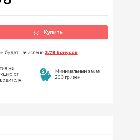
Купить
 вам будет начислено
3.78 бонусов
тия на
Минимальный заказ
укцию от
200 гривен
зводителя