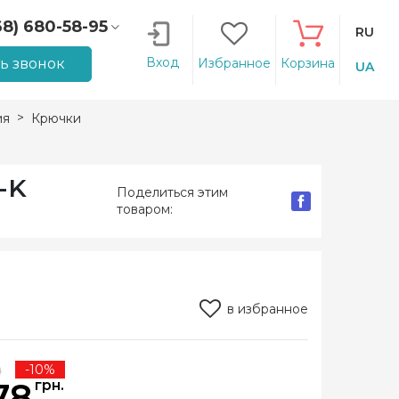
68) 680-58-95
RU
66) 207-14-90
Вход
ть звонок
Избранное
Корзина
UA
ия
Крючки
-K
Поделиться этим
товаром:
в избранное
0
-10%
78
грн.