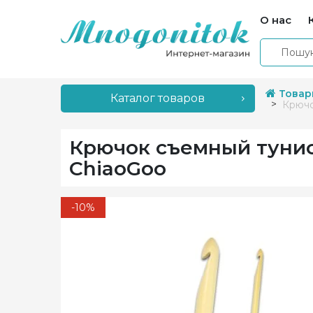
О нас
Товар
Каталог товаров
Крючо
Крючок съемный тунисс
ChiaoGoo
-10%