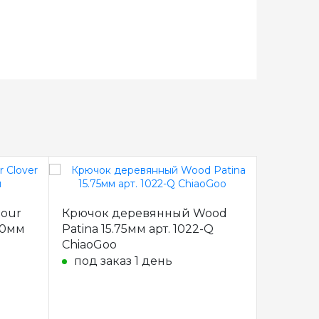
mour
Крючок деревянный Wood
Крючок
9,0мм
Patina 15.75мм арт. 1022-Q
односто
ChiaoGoo
KnitPro
под заказ 1 день
под з