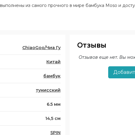
выполнены из самого прочного в мире бамбука Moso и доступ
Отзывы
ChiaoGoo/Чиа Гу
Отзывов еще нет. Вы мо
Китай
Добавит
бамбук
тунисский
6.5 мм
14,5 см
SPIN