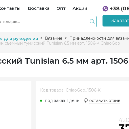
Контакты
Доставка
Опт
Акции
+38 (0
+38 (0
Заказа
Вязание
Принадлежности для вязан
ы для рукоделия
к съемный тунисский Tunisian 6.5 мм арт. 1506-K ChiaoGoo
кий Tunisian 6.5 мм арт. 1506
Код товара: ChiaoGoo_1506-K
под заказ 1 день
оставить отзыв
42
3